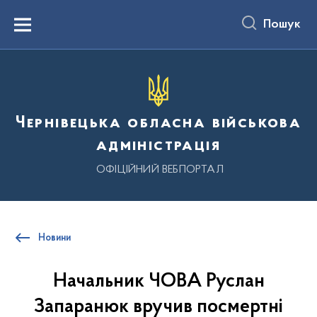
до
основного
Пошук
вмісту
Menu
Чернівецька обласна військова
адміністрація
ОФІЦІЙНИЙ ВЕБПОРТАЛ
Новини
Начальник ЧОВА Руслан
Запаранюк вручив посмертні