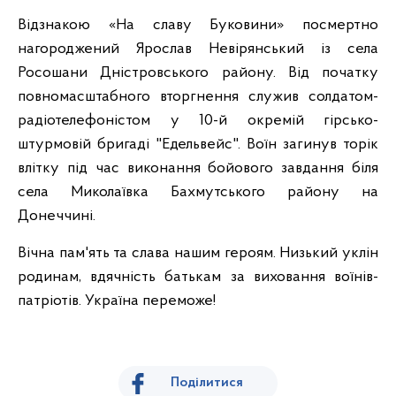
Відзнакою «На славу Буковини» посмертно
нагороджений Ярослав Невірянський із села
Росошани Дністровського району. Від початку
повномасштабного вторгнення служив солдатом-
радіотелефоністом у 10-й окремій гірсько-
штурмовій бригаді "Едельвейс". Воїн загинув торік
влітку під час виконання бойового завдання біля
села Миколаївка Бахмутського району на
Донеччині.
Вічна пам'ять та слава нашим героям. Низький уклін
родинам, вдячність батькам за виховання воїнів-
патріотів. Україна переможе!
Поділитися