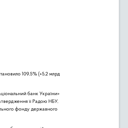
ановило 109,5% (+5,2 млрд
Національний банк України»
затвердження її Радою НБУ,
ального фонду державного