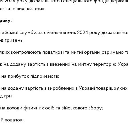
тня 2024 року, до загального і спеціального фондів держ
ів та інших платежів.
 року:
ейської служби, за січень-квітень 2024 року до загальн
д гривень.
яких контролюють податкові та митні органи, отримано т
к на додану вартість з ввезених на митну територію Украї
 на прибуток підприємств;
на додану вартість з вироблених в Україні товарів, з яких
д грн;
на доходи фізичних осіб та військового збору;
й податок;