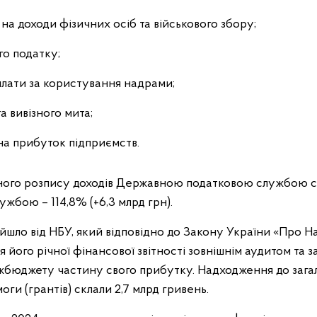
на доходи фізичних осіб та військового збору;
го податку;
плати за користування надрами;
та вивізного мита;
на прибуток підприємств.
ного розпису доходів Державною податковою службою ст
жбою – 114,8% (+6,3 млрд грн).
дійшло від НБУ, який відповідно до Закону України «Про 
я його річної фінансової звітності зовнішнім аудитом та 
жбюджету частину свого прибутку. Надходження до заг
и (грантів) склали 2,7 млрд гривень.