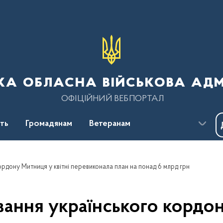
ка обласна військова адм
ОФІЦІЙНИЙ ВЕБПОРТАЛ
сть
Громадянам
Ветеранам
рдону Митниця у квітні перевиконала план на понад 6 млрд грн
ання українського кордон