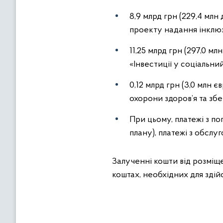
8,9 млрд грн (229,4 мл
проекту надання інклюз
11,25 млрд грн (297,0 
«Інвестиції у соціальни
0,12 млрд грн (3,0 млн
охорони здоров’я та зб
При цьому, платежі з по
плану), платежі з обслуг
Залученні кошти від розміщ
коштах, необхідних для зді