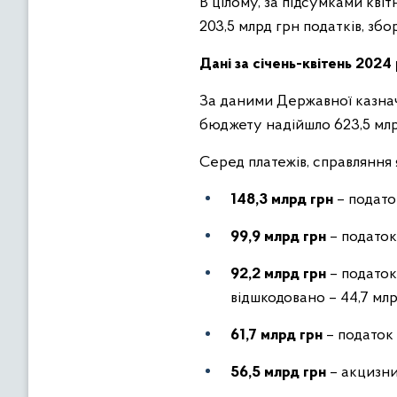
В цілому, за підсумками кві
203,5 млрд грн податків, збор
Дані за січень-квітень 2024
За даними Державної казнач
бюджету надійшло 623,5 млр
Серед платежів, справляння 
148,3 млрд грн
– подато
99,9 млрд грн
– податок
92,2 млрд грн
– податок 
відшкодовано – 44,7 млр
61,7 млрд грн
– податок 
56,5 млрд грн
– акцизни