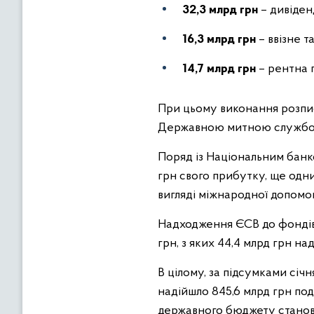
32,3 млрд грн
– дивіден
16,3 млрд грн
– ввізне т
14,7 млрд грн
– рентна 
При цьому виконання розпис
Державною митною службою 
Поряд із Національним банк
грн свого прибутку, ще одн
вигляді міжнародної допомоги
Надходження ЄСВ до фондів п
грн, з яких 44,4 млрд грн над
В цілому, за підсумками січ
надійшло 845,6 млрд грн пода
державного бюджету становил