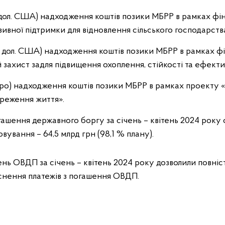
н дол. США) надходження коштів позики МБРР в рамках ф
ивної підтримки для відновлення сільського господарства
млн дол. США) надходження коштів позики МБРР в рамках 
й захист задля підвищення охоплення, стійкості та ефектив
 євро) надходження коштів позики МБРР в рамках проекту
ереження життя».
гашення державного боргу за січень – квітень 2024 року 
овування – 64,5 млрд грн (98,1 % плану).
ень ОВДП за січень – квітень 2024 року дозволили повні
йснення платежів з погашення ОВДП.