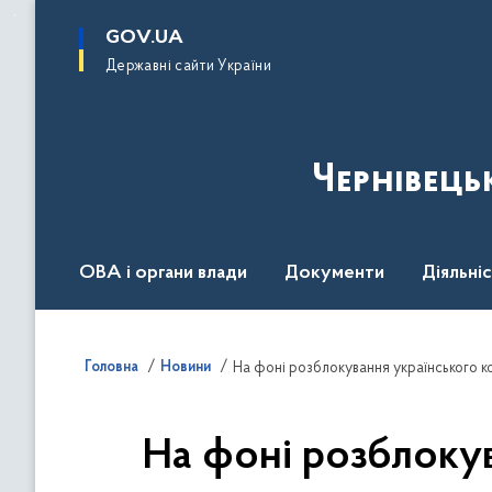
до
основного
GOV.UA
вмісту
Державні сайти України
Чернівець
ОВА і органи влади
Документи
Діяльні
Контакт центр
Пресцентр
Головна
Новини
На фоні розблокування українського ко
На фоні розблокув