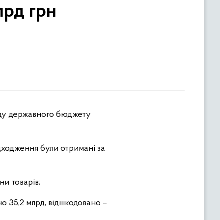
лрд грн
нду державного бюджету
дходження були отримані за
ни товарів;
но 35,2 млрд, відшкодовано –