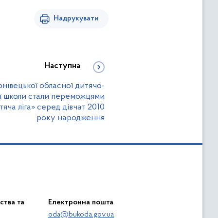
Надрукувати
Наступна
нівецької обласної дитячо-
ї школи стали переможцями
яча ліга» серед дівчат 2010
року народження
ства та
Електронна пошта
oda@bukoda.gov.ua