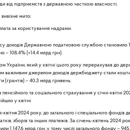
ди від підприємств з державною часткою власності;
а вивізне мито;
плата за користування надрами.
у доходів Державною податковою службою становило 112
– 108,4% (+14,4 млрд грн).
ом України, який у квітні цього року перерахував до де
им важливим джерелом доходів держбюджету стали кошти
 (грантів) – 40,3 млрд гривень.
енсійного та соціального страхування у січні-квітні 202
ійшло у квітні.
ня-квітня 2024 року, до загального і спеціального фондів
тків, зборів та інших платежів. За січень-квітень 2024 ро
и 1 147,6 млрд грн, у тому числі загального фонду – 945