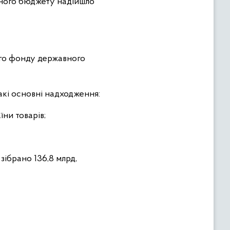
авного бюджету надійшло
ого фонду державного
акі основні надходження:
ни товарів;
 зібрано 136,8 млрд,