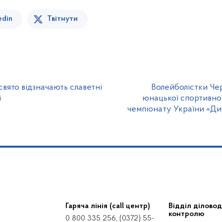
edin
Твітнути
вято відзначають славетні
Волейболістки Чер
і
юнацької спортивно
чемпіонату України «Дит
Гаряча лінія (call центр)
Відділ діловод
контролю
0 800 335 256, (0372) 55-