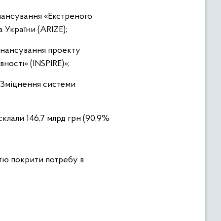
інансування «Екстреного
 України (ARIZE);
фінансування проекту
ності» (INSPIRE)»;
 «Зміцнення системи
склали 146,7 млрд грн (90,9%
стю покрити потребу в