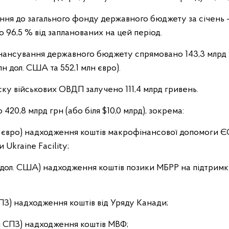
ння до загального фонду державного бюджету за січень –
о 96,5 % від запланованих на цей період.
ансування державного бюджету спрямовано 143,3 млрд гр
лн дол. США та 552,1 млн євро).
ку військових ОВДП залучено 111,4 млрд гривень.
 420,8 млрд грн (або біля $10,0 млрд), зокрема:
рд євро) надходження коштів макрофінансової допомоги Є
 Ukraine Facility;
рд дол. США) надходження коштів позики МБРР на підтримк
 СПЗ) надходження коштів від Уряду Канади;
лн СПЗ) надходження коштів МВФ;