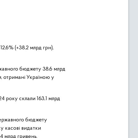
,6% (+38,2 млрд грн),
ржавного бюджету 38,6 млрд
, отримані Україною у
4 року склали 163,1 млрд
 державного бюджету
ку касові видатки
,4 млрд гривень.