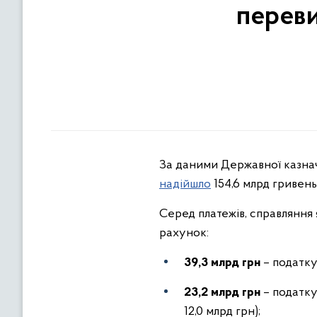
переви
За даними Державної казнач
надійшло
154,6 млрд гривень
Серед платежів, справляння
рахунок:
39,3 млрд грн
– податку
23,2 млрд грн
– податку 
12,0 млрд грн);