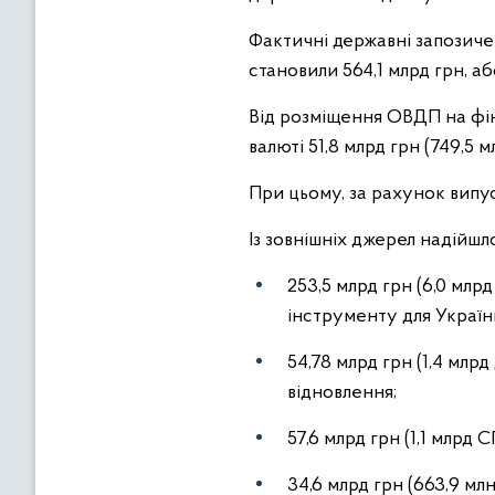
Фактичні державні запозиче
становили 564,1 млрд грн, аб
Від розміщення ОВДП на фін
валюті 51,8 млрд грн (749,5 м
При цьому, за рахунок випус
Із зовнішніх джерел надійшло
253,5 млрд грн (6,0 мл
інструменту для України
54,78 млрд грн (1,4 мл
відновлення;
57,6 млрд грн (1,1 млрд
34,6 млрд грн (663,9 м