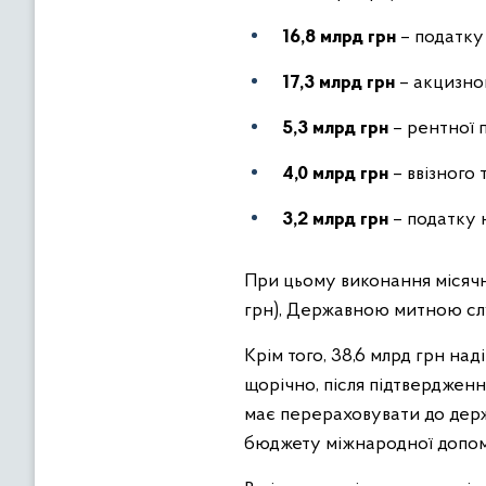
16,8 млрд грн
– податку 
17,3 млрд грн
– акцизно
5,3 млрд грн
– рентної 
4,0 млрд грн
– ввізного 
3,2 млрд грн
– податку 
При цьому виконання місяч
грн), Державною митною слу
Крім того, 38,6 млрд грн на
щорічно, після підтвердженн
має перераховувати до дер
бюджету міжнародної допомог