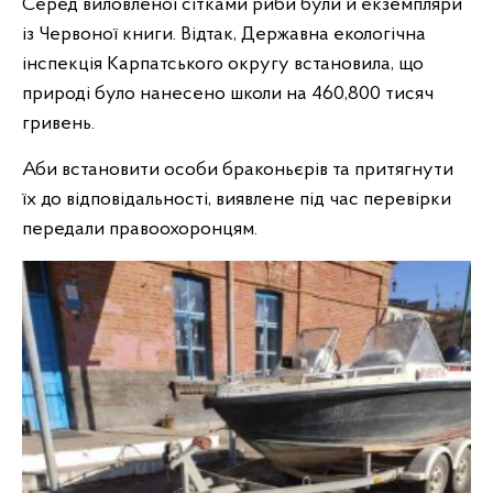
Серед виловленої сітками риби були й екземпляри
із Червоної книги. Відтак, Державна екологічна
інспекція Карпатського округу встановила, що
природі було нанесено школи на 460,800 тисяч
гривень.
Аби встановити особи браконьєрів та притягнути
їх до відповідальності, виявлене під час перевірки
передали правоохоронцям.