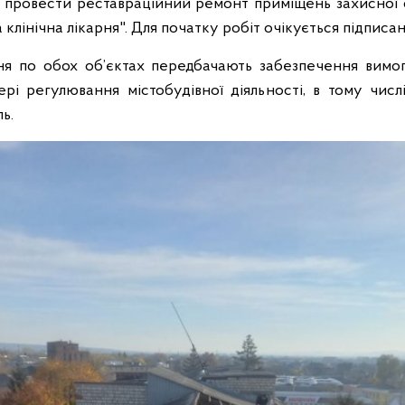
ож провести реставраційний ремонт приміщень захисної 
лінічна лікарня". Для початку робіт очікується підписан
ня по обох об’єктах передбачають забезпечення вимо
рі регулювання містобудівної діяльності, в тому числ
ь.