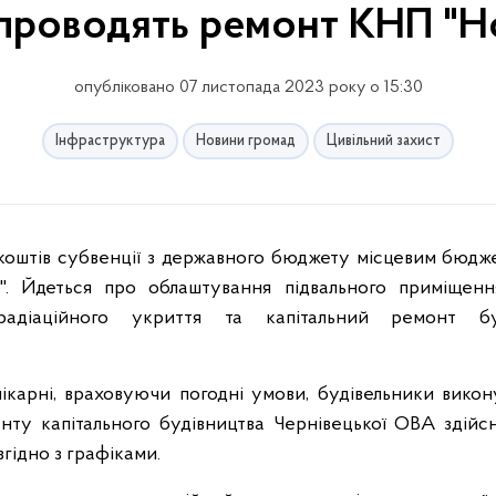
проводять ремонт КНП "Но
опубліковано 07 листопада 2023 року о 15:30
Інфраструктура
Новини громад
Цивільний захист
я". Йдеться про облаштування підвального приміщен
тирадіаційного укриття та капітальний ремонт бу
ікарні, враховуючи погодні умови, будівельники вико
менту капітального будівництва Чернівецької ОВА здійс
згідно з графіками.