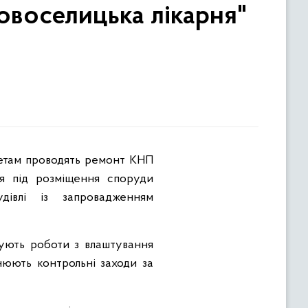
воселицька лікарня"
ня під розміщення споруди
дівлі із запровадженням
нують роботи з влаштування
нюють контрольні заходи за