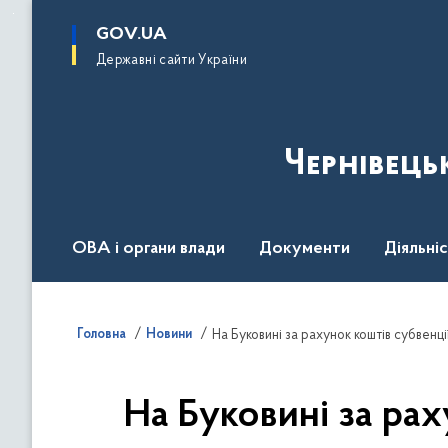
до
основного
GOV.UA
вмісту
Державні сайти України
Чернівець
ОВА і органи влади
Документи
Діяльні
Контакт центр
Пресцентр
Головна
Новини
На Буковині за ра