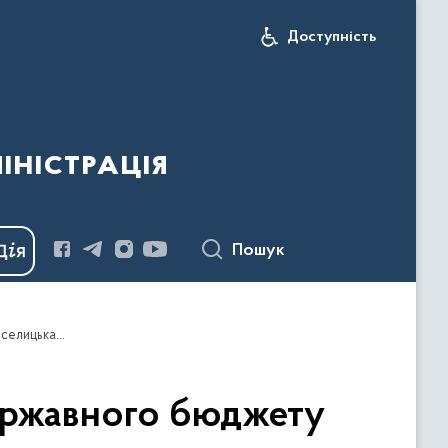
Доступність
іністрація
Пошук
На Буковині за рахунок коштів субвенції з державного бюджету місцевим бюджетам проводять ремонт КНП "Новоселицька лікарня"
державного бюджету