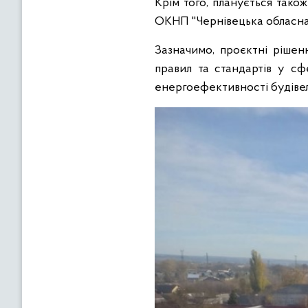
Крім того, планується так
ОКНП "Чернівецька обласна к
Зазначимо, проєктні рішен
правил та стандартів у сфе
енергоефективності будівел