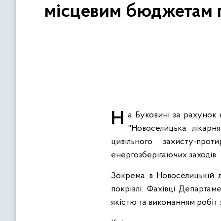
місцевим бюджетам 
На Буковині за рахунок коштів субвенції з державного бюджету місцевим бюджетам проводять ремонт КНП
"Новоселицька лікарн
цивільного захисту-про
енергозберігаючих заходів.
Зокрема в Новоселицькій л
покрівлі. Фахівці Департа
якістю та виконанням робіт 