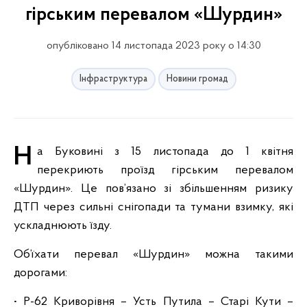
гірським перевалом «Шурдин»
опубліковано 14 листопада 2023 року о 14:30
Інфраструктура
Новини громад
На Буковині з 15 листопада до 1 квітня
перекриють проїзд гірським перевалом
«Шурдин». Це пов’язано зі збільшенням ризику
ДТП через сильні снігопади та тумани взимку, які
ускладнюють їзду.
Об’їхати перевал «Шурдин» можна такими
дорогами:
• Р-62 Криворівня – Усть Путила – Старі Кути –