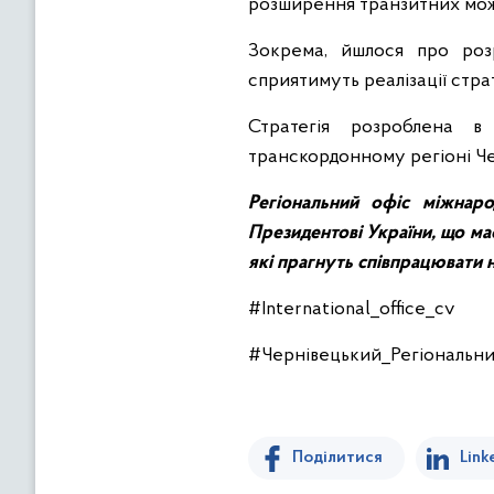
розширення транзитних мож
Зокрема, йшлося про розр
сприятимуть реалізації страт
Стратегія розроблена в
транскордонному регіоні Че
Регіональний офіс міжнаро
Президентові України, що ма
які прагнуть співпрацювати н
#International_office_cv
#Чернівецький_Регiональни
Поділитися
Link