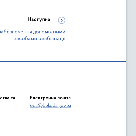
Наступна
забезпечення допоміжними
засобами реабілітації
ства та
Електронна пошта
oda@bukoda.gov.ua