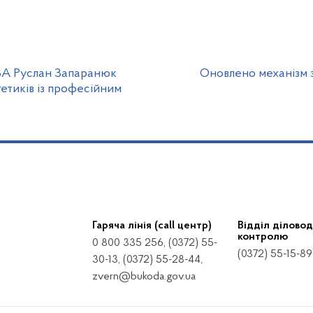
ВА Руслан Запаранюк
Оновлено механізм 
гетиків із професійним
Гаряча лінія (call центр)
Відділ діловод
контролю
0 800 335 256, (0372) 55-
(0372) 55-15-89
30-13, (0372) 55-28-44,
zvern@bukoda.gov.ua