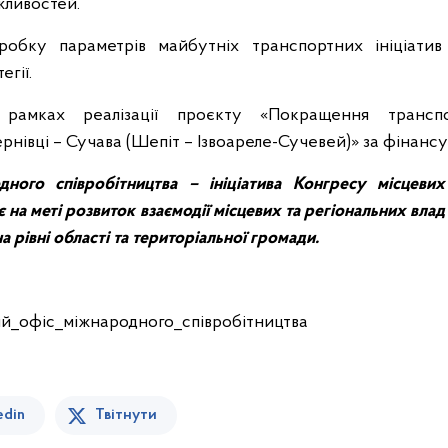
ливостей.
обку параметрів майбутніх транспортних ініціатив
егії.
 рамках реалізації проєкту «Покращення трансп
рнівці – Сучава (Шепіт – Ізвоареле-Сучевей)» за фінанс
дного співробітництва – ініціатива Конгресу місцеви
є на меті розвиток взаємодії місцевих та регіональних вла
а рівні області та територіальної громади.
й_офiс_мiжнародного_спiвробiтництва
edin
Твітнути