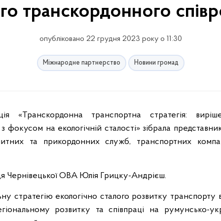
го транскордонного співр
опубліковано 22 грудня 2023 року о 11:30
Міжнародне партнерство
Новини громад
з фокусом на екологічній сталості» зібрала представник
 митних та прикордонних служб, транспортних компан
иця Чернівецької ОВА Юлія Грицку-Андрієш.
ьну стратегію екологічно сталого розвитку транспорту 
гіональному розвитку та співпраці на румунсько-ук