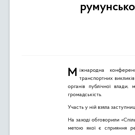
румунсько
Міжнародна конференція «Транскордонна транспортна стратегія: вирішення історичних і нових
транспортних викликів 
органів публічної влади,
громадськість.
Участь у ній взяла заступн
На заході обговорили «Спіл
метою якої є сприяння ре