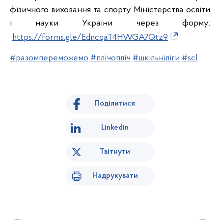
фізичного виховання та спорту Міністерства освіти
і науки України через форму:
https://forms.gle/EdncqaT4HWGA7Qtz9
#разомпереможемо
#плічопліч
#шкільніліги
#scl
Поділитися
Linkedin
Твітнути
Надрукувати