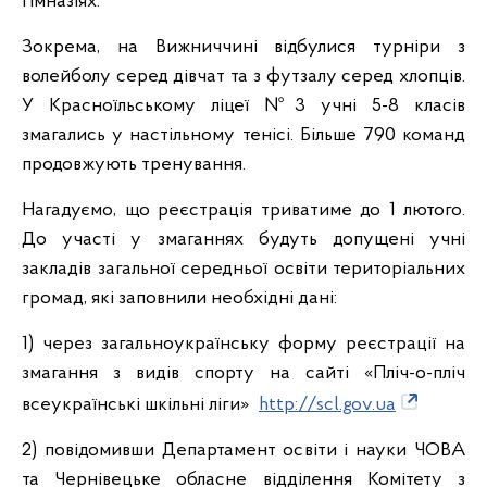
гімназіях.
Зокрема, на Вижниччині відбулися турніри з
волейболу серед дівчат та з футзалу серед хлопців.
У Красноїльському ліцеї №3 учні 5-8 класів
змагались у настільному тенісі. Більше 790 команд
продовжують тренування.
Нагадуємо, що реєстрація триватиме до 1 лютого.
До участі у змаганнях будуть допущені учні
закладів загальної середньої освіти територіальних
громад, які заповнили необхідні дані:
1) через загальноукраїнську форму реєстрації на
змагання з видів спорту на сайті «Пліч-о-пліч
всеукраїнські шкільні ліги»
http://scl.gov.ua
2) повідомивши Департамент освіти і науки ЧОВА
та Чернівецьке обласне відділення Комітету з