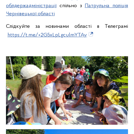
облдержадміністрації
спільно з
Патрульна поліція
Чернівецької області
Слідкуйте за новинами області в Телеграмі
https://t.me/+2G5xLpLgculmYTAy