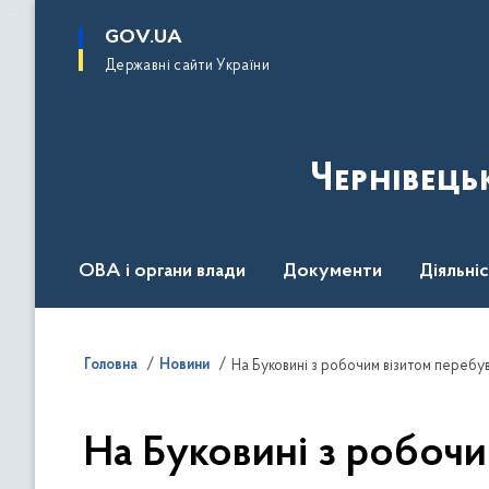
до
основного
GOV.UA
вмісту
Державні сайти України
Чернівець
ОВА і органи влади
Документи
Діяльні
Контакт центр
Пресцентр
Головна
Новини
На Буковині з робочим візитом перебув
На Буковині з робочи