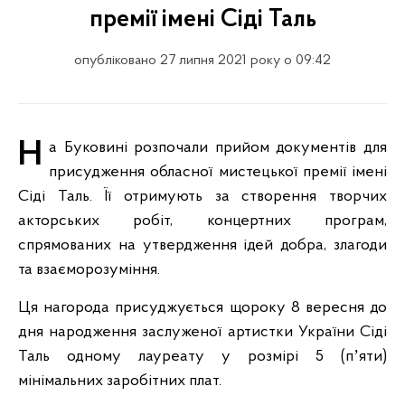
премії імені Сіді Таль
опубліковано 27 липня 2021 року о 09:42
На Буковині розпочали прийом документів для
присудження обласної мистецької премії імені
Сіді Таль. Її отримують за створення творчих
акторських робіт, концертних програм,
спрямованих на утвердження ідей добра, злагоди
та взаєморозуміння.
Ця нагорода присуджується щороку 8 вересня до
дня народження заслуженої артистки України Сіді
Таль одному лауреату у розмірі 5 (пʼяти)
мінімальних заробітних плат.