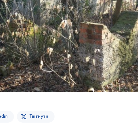
edin
Твітнути