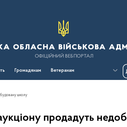
ка обласна військова адм
ОФІЦІЙНИЙ ВЕБПОРТАЛ
сть
Громадянам
Ветеранам
добудовану школу
з аукціону продадуть недо