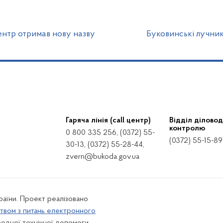
нтр отримав нову назву
Буковинські лучни
Гаряча лінія (call центр)
Відділ діловод
контролю
0 800 335 256, (0372) 55-
(0372) 55-15-89
30-13, (0372) 55-28-44,
zvern@bukoda.gov.ua
країни. Проект реалізовано
твом з питань електронного