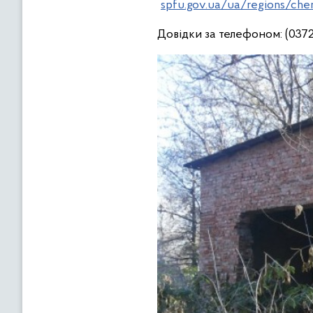
spfu.gov.ua/ua/regions/cher
Довідки за телефоном: (0372