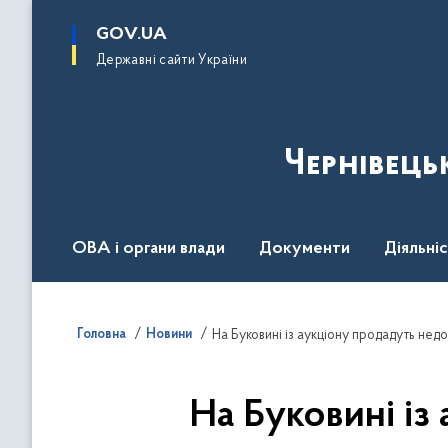
до
основного
GOV.UA
вмісту
Державні сайти України
Чернівець
ОВА і органи влади
Документи
Діяльні
Контакт центр
Пресцентр
Головна
Новини
На Буковині із аукціону продадуть не
На Буковині і