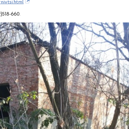
nivtsi.html
)518-660.