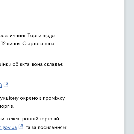
12 липня. Стартова ціна
інки об’єкта, вона складає
3
аукціону окремо в проміжку
оргів.
ти в електронній торговій
n.gov.ua
та за посиланням: