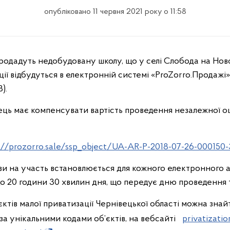
опубліковано 11 червня 2021 року о 11:58
ції відбудуться в електронній системі «ProZorro.Продажі» 
).
ць має компенсувати вартість проведення незалежної оц
://prozorro.sale/ssp_object/UA-AR-P-2018-07-26-000150-
ви на участь встановлюється для кожного електронного 
до 20 години 30 хвилин дня, що передує дню проведення т
ктів малої приватизації Чернівецької області можна знай
за унікальними кодами об’єктів, на вебсайті
privatizatio