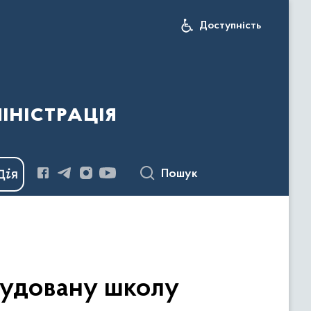
Доступність
іністрація
Пошук
будовану школу