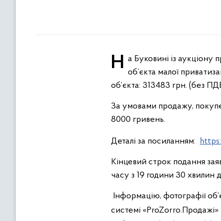
На Буковині із аукціону продадуть недобудовану школу, що у селі Слобода на Новоселиччині. Торги щодо
об’єкта малої приватиза
об’єкта: 313483 грн. (без ПДВ
За умовами продажу, покупе
8000 гривень.
Деталі за посиланням:
https
Кінцевий строк подання зая
часу з 19 години 30 хвилин 
Інформацію, фотографії об’є
системі «ProZorro.Продажі» 