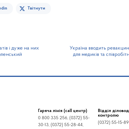
edin
Твітнути
тів і дуже на них
Україна вводить ревакци
еленський
для медиків та співробіт
Гаряча лінія (call центр)
Відділ діловод
контролю
0 800 335 256, (0372) 55-
(0372) 55-15-89
30-13, (0372) 55-28-44,