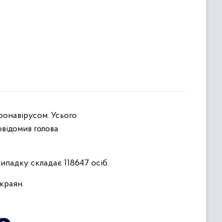
овідомив голова
 випадку склад
а
є 118647 осіб.
краян.