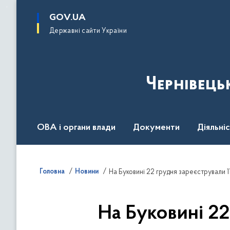
до
основного
GOV.UA
вмісту
Державні сайти України
Чернівець
ОВА і органи влади
Документи
Діяльні
Контакт центр
Пресцентр
Головна
Новини
На Буковині 22 грудня зареєстрували 1
На Буковині 22