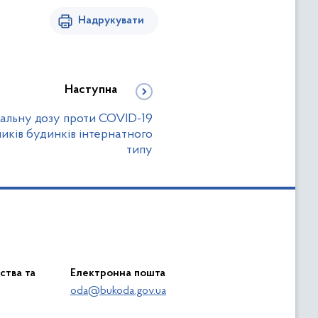
Надрукувати
Наступна
нальну дозу проти COVID-19
ників будинків інтернатного
типу
ства та
Електронна пошта
oda@bukoda.gov.ua