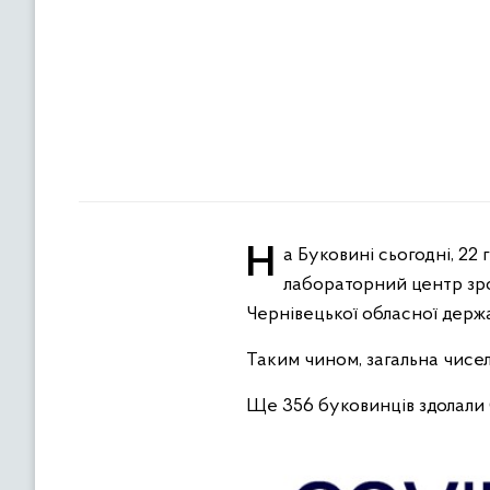
На Буковині сьогодні, 22 грудня, офіційно підтверджено 117 випадків зараження коронавірусом. Усього
лабораторний центр зро
Чернівецької обласної держа
Таким чином, загальна чисел
Ще 356 буковинців здолали 