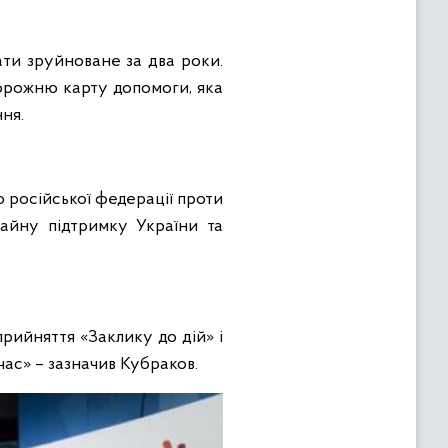
ти зруйноване за два роки.
орожню карту допомоги, яка
ня.
ю російської федерації проти
тайну підтримку України та
прийняття «Заклику до дій» і
час» – зазначив Кубраков.