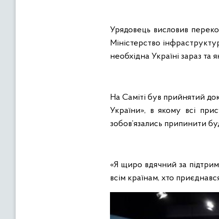
Урядовець висловив переко
Міністерство інфраструкту
необхідна Україні зараз та 
На Саміті був прийнятий док
України», в якому всі при
зобов’язались припинити бу
«Я щиро вдячний за підтримк
всім країнам, хто приєднавс