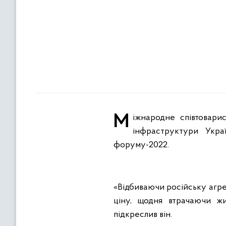
Міжнародне співтовариство візьме участь у післявоєнному відновленні України. Про це заявив міністр
інфраструктури Укра
форуму-2022.
«Відбиваючи російську агрес
ціну, щодня втрачаючи жи
підкреслив він.