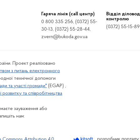
Гаряча лінія (call центр)
Відділ діловод
контролю
0 800 335 256, (0372) 55-
(0372) 55-15-89
30-13, (0372) 55-28-44,
zvern@bukoda.gov.ua
країни. Проект реалізовано
твом з питань електронного
одної технічної допомоги
ади та участі громади"
(EGAP) ,
 розвитку та співробітництва
 маєте зауваження або
апишіть нам:
розробник порталу
e Commons Attribution 4.0