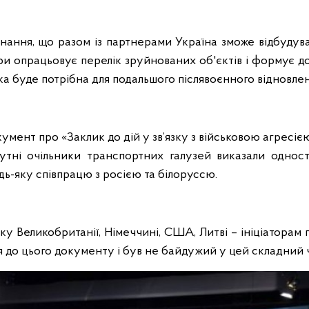
нання, що разом із партнерами Україна зможе відбудува
ри опрацьовує перелік зруйнованих об'єктів і формує д
яка буде потрібна для подальшого післявоєнного відновлен
умент про «Заклик до дій у зв’язку з військовою агресіє
сутні очільники транспортних галузей виказали однос
дь-яку співпрацю з росією та білоруссю.
у Великобританії, Німеччині, США, Литві – ініціаторам 
я до цього документу і був не байдужий у цей складний 