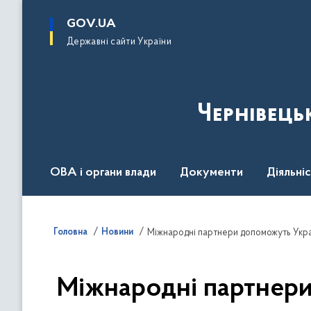
до
основного
GOV.UA
вмісту
Державні сайти України
Чернівець
ОВА і органи влади
Документи
Діяльні
Контакт центр
Пресцентр
Головна
Новини
Міжнародні партнери допоможуть Украї
Міжнародні партнери