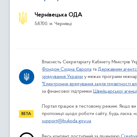
Чернівецька ОДА
58700, м. Чернівці
Власність Секретаріату Кабінету Міністрів У
Фондом Східна Європа
та
Державним агентс
урядування України
у межах програми міжнар
"Електронне врядування задля підзвітності вл
за фінансової підтримки
Швейцарської агенції
Портал працює в тестовому режимі. Якщо ви
пропозиції щодо роботи сайту, будь ласка, н
support@bukoda.gov.ua
Весь контент доступний за ліцензією
Creativ