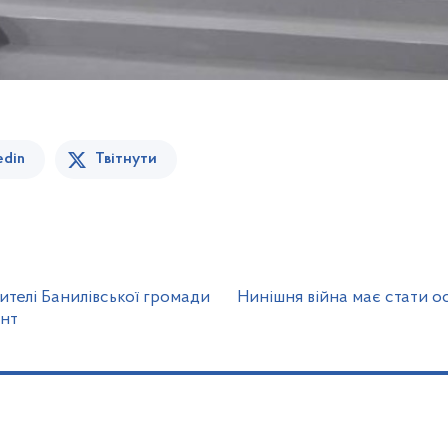
edin
Твітнути
жителі Банилівської громади
Нинішня війна має стати о
онт