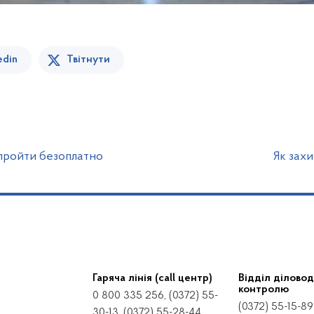
edin
Твітнути
ї пройти безоплатно
Як захи
Гаряча лінія (call центр)
Відділ діловод
контролю
0 800 335 256, (0372) 55-
(0372) 55-15-89
30-13, (0372) 55-28-44,