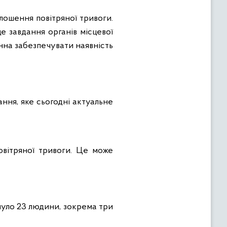
лошення повітряної тривоги.
е завдання органів місцевої
инна забезпечувати наявність
ння, яке сьогодні актуальне
овітряної тривоги. Це може
нуло 23 людини, зокрема три