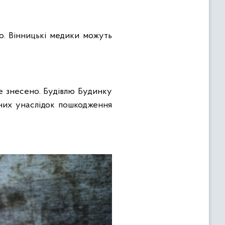
ьо. Вінницькі медики можуть
де знесено. Будівлю Будинку
аних унаслідок пошкодження