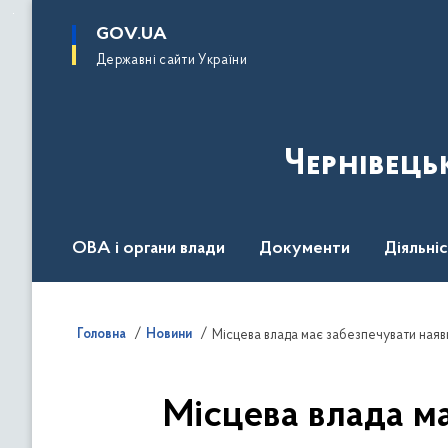
до
основного
GOV.UA
вмісту
Державні сайти України
Чернівець
ОВА і органи влади
Документи
Діяльні
Контакт центр
Пресцентр
Головна
Новини
Місцева влада має забезпечувати наяв
Місцева влада ма