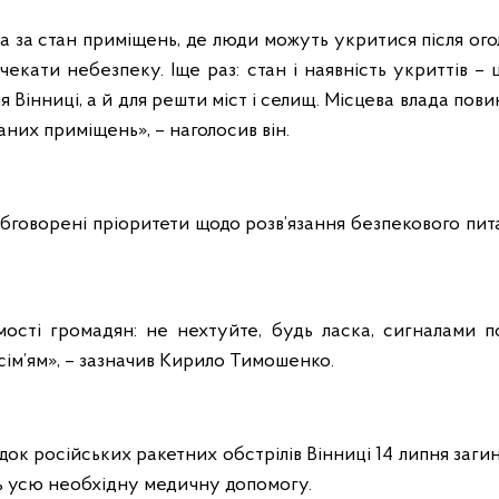
на за стан приміщень, де люди можуть укритися після ого
екати небезпеку. Іще раз: стан і наявність укриттів – ц
я Вінниці, а й для решти міст і селищ. Місцева влада пов
аних приміщень», – наголосив він.
обговорені пріоритети щодо розв’язання безпекового пита
сті громадян: не нехтуйте, будь ласка, сигналами п
сім’ям», – зазначив Кирило Тимошенко.
док російських ракетних обстрілів Вінниці 14 липня заги
ь усю необхідну медичну допомогу.