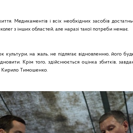
иття. Медикаментів і всіх необхідних засобів достатн
олег з інших областей, але наразі такої потреби немає.
 культури, на жаль, не підлягає відновленню, його бу
дновити. Крім того, здійснюється оцінка збитків, завд
в Кирило Тимошенко.