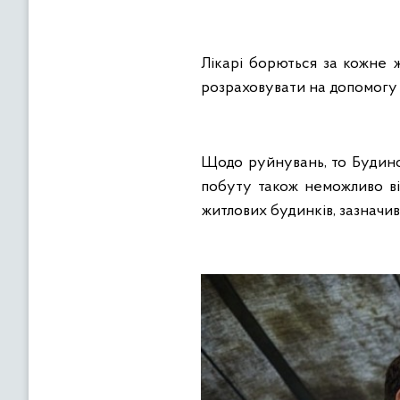
Лікарі борються за кожне ж
розраховувати на допомогу к
Щодо руйнувань, то Будинок
побуту також неможливо ві
житлових будинків, зазначи