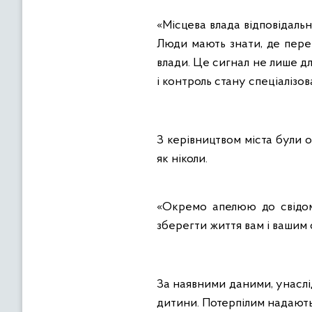
«Місцева влада відповідаль
Люди мають знати, де переч
влади. Це сигнал не лише дл
і контроль стану спеціалізов
З керівництвом міста були 
як ніколи.
«Окремо апелюю до свідомо
зберегти життя вам і вашим 
За наявними даними, унаслі
дитини. Потерпілим надают