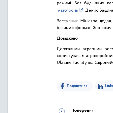
режимі. Без будь-яких п
наголосив
Денис Башлик
Заступник Міністра додав
іншими інформаційно-комун
Довідково
Державний аграрний реєс
користувачам-агровиробник
Ukraine Facility від Європ
Поділитися
Link
Попередня