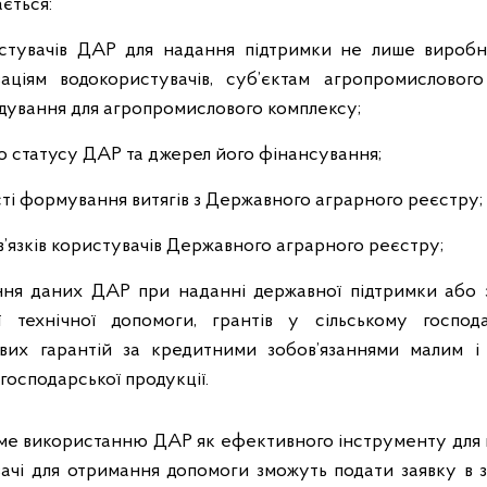
ється:
стувачів ДАР для надання підтримки не лише виробни
заціям водокористувачів, суб’єктам агропромисловог
дування для агропромислового комплексу;
о статусу ДАР та джерел його фінансування;
і формування витягів з Державного аграрного реєстру;
в’язків користувачів Державного аграрного реєстру;
ння даних ДАР при наданні державної підтримки або 
ї технічної допомоги, грантів у сільському господ
вих гарантій за кредитними зобов’язаннями малим і
господарської продукції.
ме використанню ДАР як ефективного інструменту для 
ачі для отримання допомоги зможуть подати заявку в 