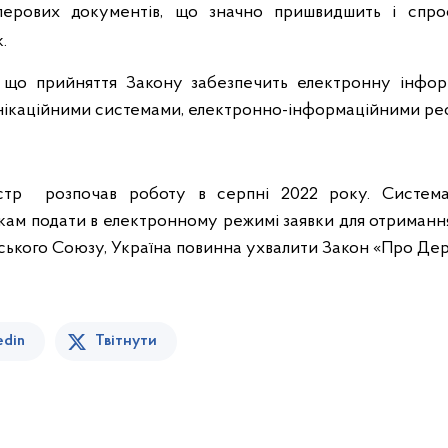
аперових документів, що значно пришвидшить і спр
.
, що прийняття Закону забезпечить електронну інф
ікаційними системами, електронно-інформаційними ре
тр розпочав роботу в серпні 2022 року. Система
ам подати в електронному режимі заявки для отримання 
ейського Союзу, Україна повинна ухвалити Закон «Про Д
edin
Твітнути