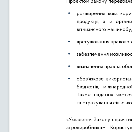
Проєктом Закону передбача
розширення кола кори
продукції, а й органі
вітчизняного машинобу
врегулювання правовог
забезпечення можливост
визначення прав та обо
обов’язкове використа
бюджетів, міжнародно
Також надання частко
та страхування сільсько
«Ухвалення Закону сприяти
агровиробникам. Користув