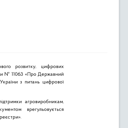
їни № 11063 «Про Державний
 України з питань цифрової
ідтримки агровиробникам,
ументом врегульовується
реєстри».