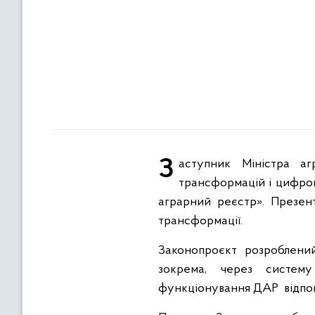
Заступник Міністра аграрної політики та продовольства з питань цифрового розвитку, цифрових
трансформацій і цифро
аграрний реєстр». Презент
трансформації.
Законопроєкт розроблени
зокрема, через систему
функціонування ДАР відпові