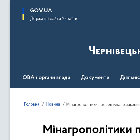
до
основного
GOV.UA
вмісту
Державні сайти України
Чернівець
ОВА і органи влади
Документи
Діяльні
Контакт центр
Пресцентр
Головна
Новини
Мінагрополітики презентувало законо
Мінагрополітики 