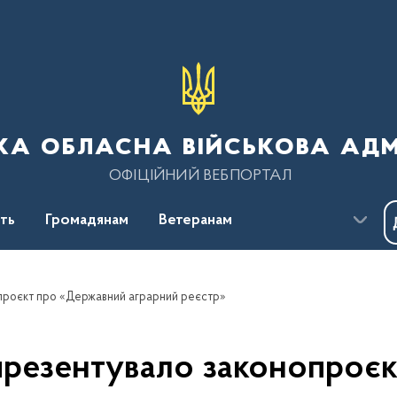
ка обласна військова адм
ОФІЦІЙНИЙ ВЕБПОРТАЛ
сть
Громадянам
Ветеранам
проєкт про «Державний аграрний реєстр»
презентувало законопроє