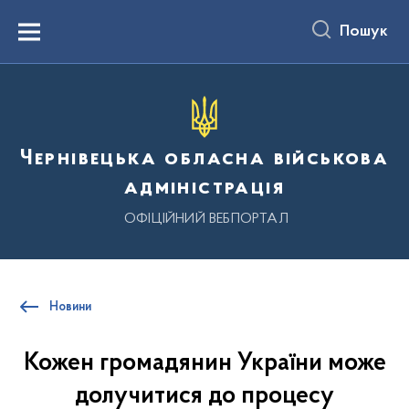
до
основного
Пошук
вмісту
Menu
Чернівецька обласна військова
адміністрація
ОФІЦІЙНИЙ ВЕБПОРТАЛ
Новини
Кожен громадянин України може
долучитися до процесу