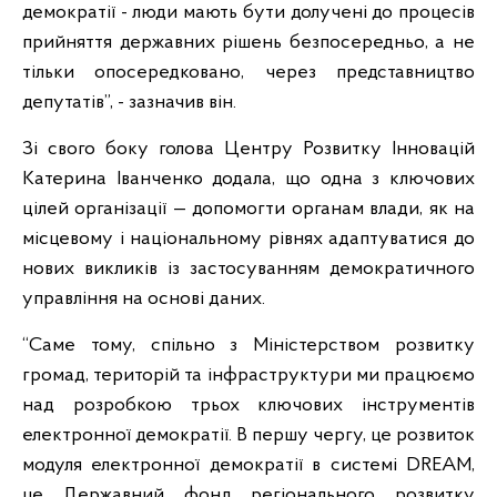
демократії - люди мають бути долучені до процесів
прийняття державних рішень безпосередньо, а не
тільки опосередковано, через представництво
депутатів”, - зазначив він.
Зі свого боку голова Центру Розвитку Інновацій
Катерина Іванченко додала, що одна з ключових
цілей організації — допомогти органам влади, як на
місцевому і національному рівнях адаптуватися до
нових викликів із застосуванням демократичного
управління на основі даних.
“Саме тому, спільно з Міністерством розвитку
громад, територій та інфраструктури ми працюємо
над розробкою трьох ключових інструментів
електронної демократії. В першу чергу, це розвиток
модуля електронної демократії в системі DREAM,
це Державний фонд регіонального розвитку