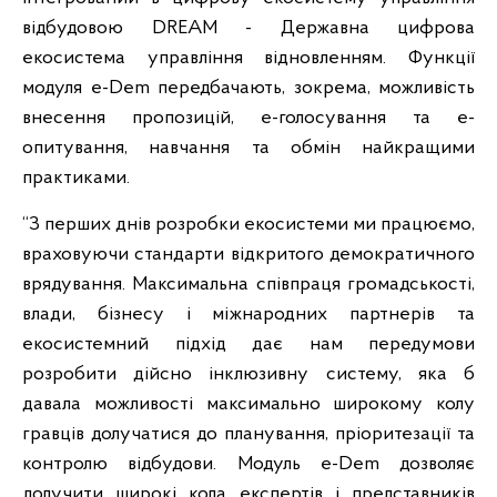
відбудовою DREAM - Державна цифрова
екосистема управління відновленням. Функції
модуля e-Dem передбачають, зокрема, можливість
внесення пропозицій, е-голосування та е-
опитування, навчання та обмін найкращими
практиками.
“З перших днів розробки екосистеми ми працюємо,
враховуючи стандарти відкритого демократичного
врядування. Максимальна співпраця громадськості,
влади, бізнесу і міжнародних партнерів та
екосистемний підхід дає нам передумови
розробити дійсно інклюзивну систему, яка б
давала можливості максимально широкому колу
гравців долучатися до планування, пріоритезації та
контролю відбудови. Модуль e-Dem дозволяє
долучити широкі кола експертів і представників