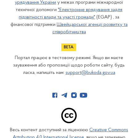
урядування України
у межах програми міжнародної
технічної допомоги
"Електронне врядування задля
підзвітності влади та участі громади"
(EGAP) , за
фінансової підтримки
Швейцарської агенції розвитку та
співробітництва
Портал працює в тестовому режимі. Якщо ви маєте
зауваження або пропозиції щодо роботи сайту, будь
ласка, напишіть нам:
support@bukoda.gov.ua
Весь контент доступний за ліцензією
Creative Commons
Attribution 4.0 International license
, якщо не зазначено