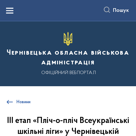
до
основного
Пошук
вмісту
Menu
Чернівецька обласна військова
адміністрація
ОФІЦІЙНИЙ ВЕБПОРТАЛ
Новини
III етап «Пліч-о-пліч Всеукраїнські
шкільні ліги» у Чернівецькій