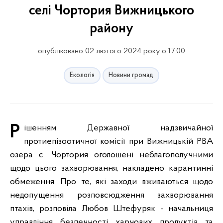
селі Чортория Вижницького
району
опубліковано 02 лютого 2024 року о 17:00
Екологія
Новини громад
Рішенням Державної надзвичайної
протиепізоотичної комісії при Вижницькій РВА
озера с. Чортория оголошені неблагополучними
щодо цього захворювання, накладено карантинні
обмеження. Про те, які заходи вживаються щодо
недопущення розповсюдження захворювання
птахів, розповіла Любов Штефуряк - начальниця
управління безпечності харчових продуктів та