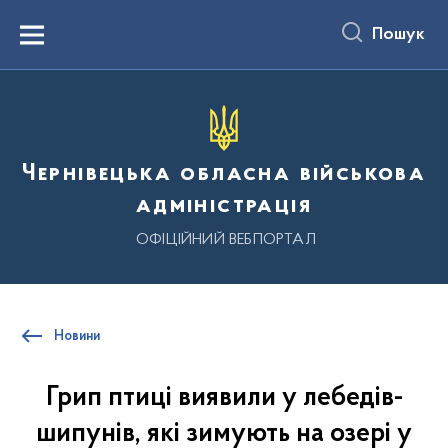
до
основного
Пошук
вмісту
Menu
Чернівецька обласна військова
адміністрація
ОФІЦІЙНИЙ ВЕБПОРТАЛ
Новини
Грип птиці виявили у лебедів-
шипунів, які зимують на озері у