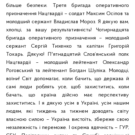
більше безпеки. Третя бригада оперативного
призначення Нацгвардії – солдат Максим Осіпов та
молодший сержант Владислав Мороз. Я дякую вам,
хлопці, за вашу результативність! Чотирнадцята
бригада оперативного призначення – молодший
сержант Сергій Тихенко та капітан Григорій
Токарь. Дякую! Пʼятнадцятий Слов’янський полк
Нацгвардії – молодший лейтенант Олександр
Роговський та лейтенант Богдан Шуліка. Молодці,
воїни! Світ допомагає, коли бачить, що держава й
самі люди роблять усе, щоб захиститись, коли
бачать, що країна дійсно має перспективу
захиститись. І я дякую усім в Україні, усім нашим
людям, які тиждень за тижнем доводять світу
власною силою – Україна вистоїть, збереже свою
незалежність і переможе. І окрема вдячність – ГУР,