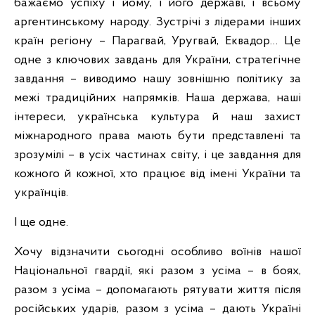
бажаємо успіху і йому, і його державі, і всьому
аргентинському народу. Зустрічі з лідерами інших
країн регіону – Парагвай, Уругвай, Еквадор… Це
одне з ключових завдань для України, стратегічне
завдання – виводимо нашу зовнішню політику за
межі традиційних напрямків. Наша держава, наші
інтереси, українська культура й наш захист
міжнародного права мають бути представлені та
зрозумілі – в усіх частинах світу, і це завдання для
кожного й кожної, хто працює від імені України та
українців.
І ще одне.
Хочу відзначити сьогодні особливо воїнів нашої
Національної гвардії, які разом з усіма – в боях,
разом з усіма – допомагають рятувати життя після
російських ударів, разом з усіма – дають Україні