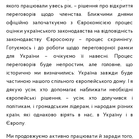
якого працювали увесь рік, – рішення про відкриття
переговорів щодо членства. Ближчими днями
офіційно започаткуємо з Єврокомісією процес
оцінки українського законодавства на відповідність
законодавству Євросоюзу – процес скринінгу.
Готуємось і до роботи щодо переговорної рамки
для України – очікуємо її навесні. Процес
переговорів буде непростим, але головне, що
історично ми визначились: Україна завжди буде
частиною нашого спільного європейського дому. І я
дякую усім, хто допомагає наближати необхідні
європейські рішення, – усім, хто долучився: і
політикам, і громадським лідерам, і народам різних
країн, які однаково вірять в нас, в Україну і в
Європу.
Ми продовжуємо активно працювати й заради того,