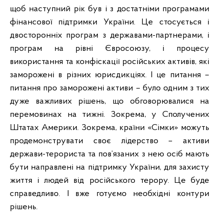
щоб наступний рік був і з достатніми програмами
фінансової підтримки України. Це стосується і
двосторонніх програм з державами-партнерами, і
програм на рівні Євросоюзу, і процесу
використання та конфіскації російських активів, які
заморожені в різних юрисдикціях. І це питання –
питання про заморожені активи – було одним з тих
дуже важливих рішень, що обговорювалися на
перемовинах на тижні. Зокрема, у Сполучених
Штатах Америки. Зокрема, країни «Сімки» можуть
продемонструвати своє лідерство – активи
держави-терориста та пов’язаних з нею осіб мають
бути направлені на підтримку України, для захисту
життя і людей від російського терору. Це буде
справедливо. І вже готуємо необхідні контури
рішень.