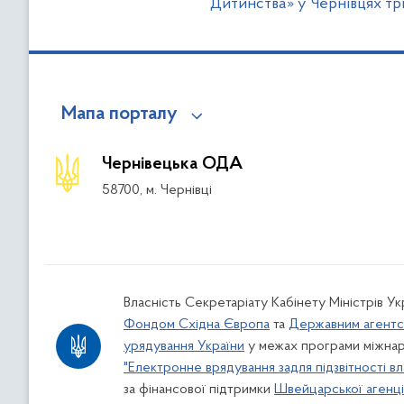
Дитинства» у Чернівцях тр
Мапа порталу
Чернівецька ОДА
58700, м. Чернівці
Власність Секретаріату Кабінету Міністрів У
Фондом Східна Європа
та
Державним агентс
урядування України
у межах програми міжнар
"Електронне врядування задля підзвітності вл
за фінансової підтримки
Швейцарської агенції