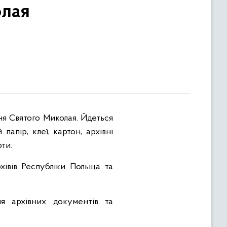
олая
апір, клеї, картон, архівні
ти.
хівів Республіки Польща та
я архівних документів та