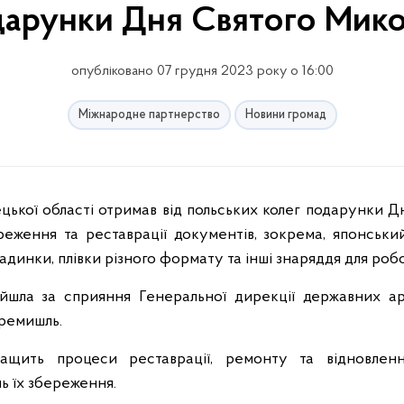
арунки Дня Святого Мик
опубліковано 07 грудня 2023 року о 16:00
Міжнародне партнерство
Новини громад
еження та реставрації документів, зокрема, японський п
адинки, плівки різного формату та інші знаряддя для робо
йшла за сприяння Генеральної дирекції державних ар
еремишль.
ащить процеси реставрації, ремонту та відновленн
ь їх збереження.