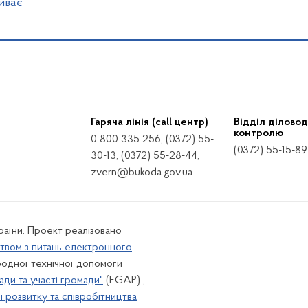
иває
Гаряча лінія (call центр)
Відділ діловод
контролю
0 800 335 256, (0372) 55-
(0372) 55-15-89
30-13, (0372) 55-28-44,
zvern@bukoda.gov.ua
країни. Проект реалізовано
твом з питань електронного
одної технічної допомоги
ади та участі громади"
(EGAP) ,
 розвитку та співробітництва