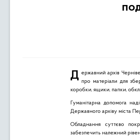
под
Державний архів Чернівецької області отримав від польських колег подарунки Дня Святого Миколая. Йдеться
про матеріали для збер
коробки, ящики, папки, обкл
Гуманітарна допомога наді
Державного архіву міста П
Обладнання суттєво покр
забезпечить належний рівен