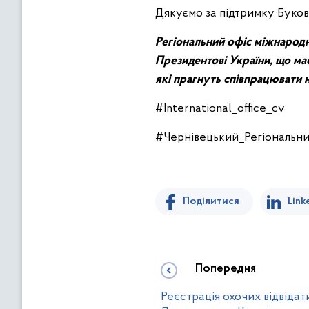
Дякуємо за підтримку Букови
Регіональний офіс міжнародно
Президентові України, що має
які прагнуть співпрацювати н
#International_office_cv
#Чернівецький_Регiональни
Поділитися
Link
Попередня
Реєстрація охочих відвіда