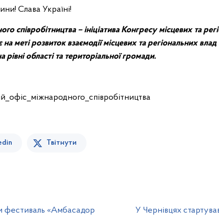
ни! Слава Україні!
го співробітництва – ініціатива Конгресу місцевих та рег
 на меті розвиток взаємодії місцевих та регіональних вла
а рівні області та територіальної громади.
й_офiс_мiжнародного_спiвробiтництва
edin
Твітнути
ти фестиваль «Амбасадор
У Чернівцях стартува