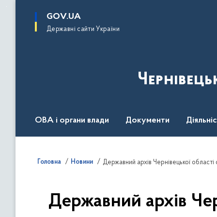
до
основного
GOV.UA
вмісту
Державні сайти України
Чернівець
ОВА і органи влади
Документи
Діяльні
Контакт центр
Пресцентр
Головна
Новини
Державний архів Чернівецької області
Державний архів Чер