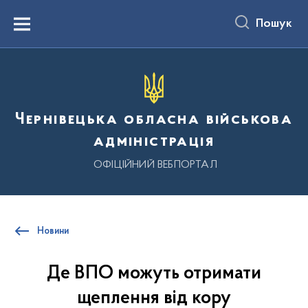
до
основного
Пошук
вмісту
Menu
Чернівецька обласна військова
адміністрація
ОФІЦІЙНИЙ ВЕБПОРТАЛ
Новини
Де ВПО можуть отримати
щеплення від кору