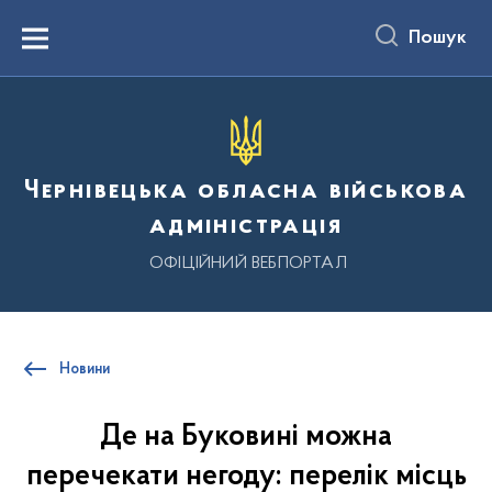
до
основного
Пошук
вмісту
Menu
Чернівецька обласна військова
адміністрація
ОФІЦІЙНИЙ ВЕБПОРТАЛ
Новини
Де на Буковині можна
перечекати негоду: перелік місць