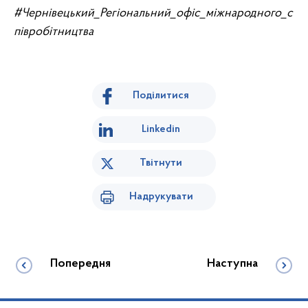
#Чернівецький_Регiональний_офiс_мiжнародного_с
пiвробiтництва
Поділитися
Linkedin
Твітнути
Надрукувати
Попередня
Наступна