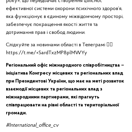
року», що передбачає створення цілісної,
ефективної системи охорони психічного здоров’я,
яка функціонує в єдиному міжвідомчому просторі,
забезпечує покращення якості життя та
дотримання прав і свобод людини.
Слідкуйте за новинами області в Телеграмі 👉🏼
https://t.me/+SardTxzMP8plMWYy
Регіональний офіс міжнародного співробітництва –
ініціатива Конгресу місцевих та регіональних влад
при Президентові України, що має на меті розвиток
взаємодії місцевих та регіональних влад з
міжнародними партнерами, які прагнуть
співпрацювати на рівні області та територіальної
громади.
#International_office_cv