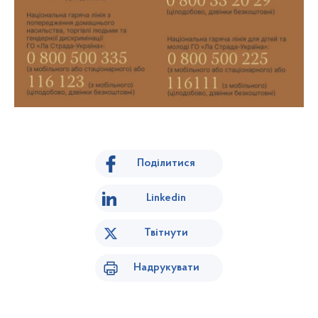
Поділитися
Linkedin
Твітнути
Надрукувати