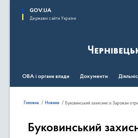
до
основного
GOV.UA
вмісту
Державні сайти України
Чернівець
ОВА і органи влади
Документи
Діяльні
Контакт центр
Пресцентр
Головна
Новини
Буковинський захисник із Зарожан отр
Буковинський захисн