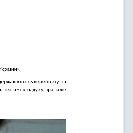
України».
 державного суверенітету та
і, незламність духу, зразкове