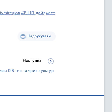
ivtsiregion
#БШЛ_дайджест
Надрукувати
Наступна
іяли 128 тис. га ярих культур