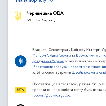
Мапа порталу
Чернівецька ОДА
58700, м. Чернівці
Власність Секретаріату Кабінету Міністрів У
Фондом Східна Європа
та
Державним агентс
урядування України
у межах програми міжнар
"Електронне врядування задля підзвітності вл
за фінансової підтримки
Швейцарської агенції
Портал працює в тестовому режимі. Якщо ви
пропозиції щодо роботи сайту, будь ласка, н
support@bukoda.gov.ua