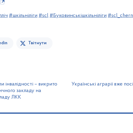
пліч
#шкільніліги
#scl
#Буковинськішкільніліги
#scl_chern
edin
Твітнути
и інвалідності – викрито
Українські аграрії вже пос
ичного закладу на
кладу ЛКК