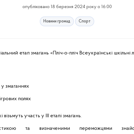
опубліковано 18 березня 2024 року о 16:00
Новини громад
Спорт
 у змаганнях
 ігрових полях
візьмуть участь у ІІІ етапі змагань.
тикою та визначеними переможцями знайо