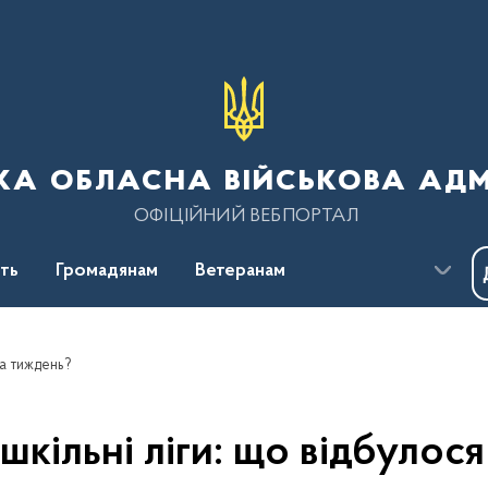
ка обласна військова адм
ОФІЦІЙНИЙ ВЕБПОРТАЛ
сть
Громадянам
Ветеранам
за тиждень?
шкільні ліги: що відбулос