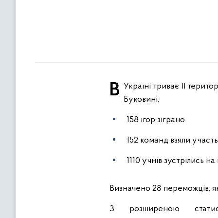
В Україні триває ІІ територіальний етап змагань «Пліч-о-пліч Всеукраїнські шкільні ліги». За минулий тиждень на
Буковині:
158 ігор зіграно
152 команд взяли участь
1110 учнів зустрілись на
Визначено 28 переможців, які 
З розширеною статис