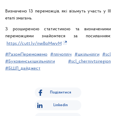
Визначено 13 переможців, які візьмуть участь у ІІІ
етапі змагань.
З розширеною статистикою та визначеними
переможцями знайомтеся за посиланням:
https://cutt.ly/nwBoMwvM
#РазомПереможемо
#плічопліч
#шкільніліги
#scl
#Буковинськішкільніліги
#scl_chernivtsiregion
#БШЛ_дайджест
Поділитися
Linkedin