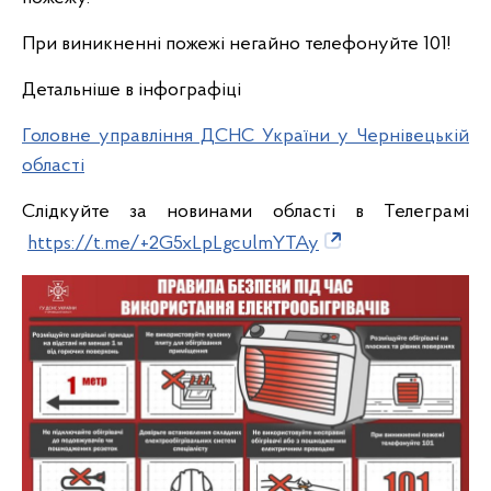
При виникненні пожежі негайно телефонуйте 101!
Детальніше в інфографіці
Головне управління ДСНС України у Чернівецькій
області
Слідкуйте за новинами області в Телеграмі
https://t.me/+2G5xLpLgculmYTAy