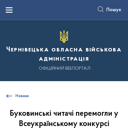
до
основного
Пошук
вмісту
Menu
Чернівецька обласна військова
адміністрація
ОФІЦІЙНИЙ ВЕБПОРТАЛ
Новини
Буковинські читачі перемогли у
Всеукраїнському конкурсі