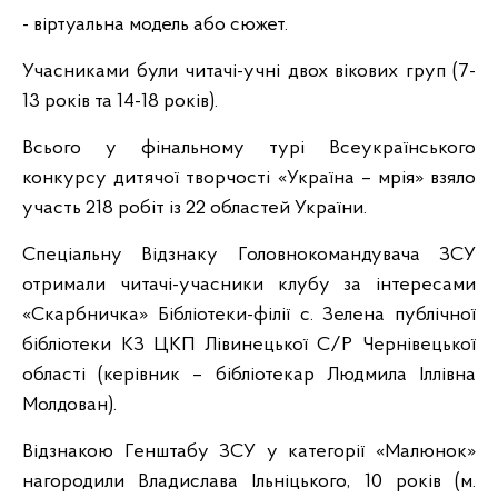
- віртуальна модель або сюжет.
Учасниками були читачі-учні двох вікових груп (7-
13 років та 14-18 років).
Всього у фінальному турі Всеукраїнського
конкурсу дитячої творчості «Україна – мрія» взяло
участь 218 робіт із 22 областей України.
Спеціальну Відзнаку Головнокомандувача ЗСУ
отримали читачі-учасники клубу за інтересами
«Скарбничка» Бібліотеки-філії с. Зелена публічної
бібліотеки КЗ ЦКП Лівинецької С/Р Чернівецької
області (керівник – бібліотекар Людмила Іллівна
Молдован).
Відзнакою Генштабу ЗСУ у категорії «Малюнок»
нагородили Владислава Ільніцького, 10 років (м.