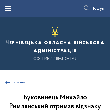
до
основного
Пошук
вмісту
Menu
Чернівецька обласна військова
адміністрація
ОФІЦІЙНИЙ ВЕБПОРТАЛ
Новини
Буковинець Михайло
Римлянський отримав відзнаку