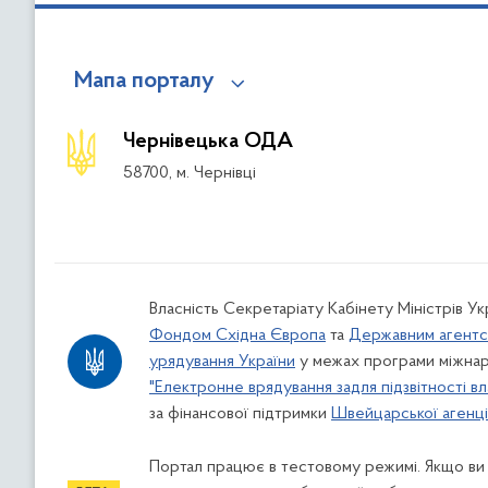
Мапа порталу
Чернівецька ОДА
58700, м. Чернівці
Власність Секретаріату Кабінету Міністрів У
Фондом Східна Європа
та
Державним агентс
урядування України
у межах програми міжнар
"Електронне врядування задля підзвітності вл
за фінансової підтримки
Швейцарської агенції
Портал працює в тестовому режимі. Якщо ви