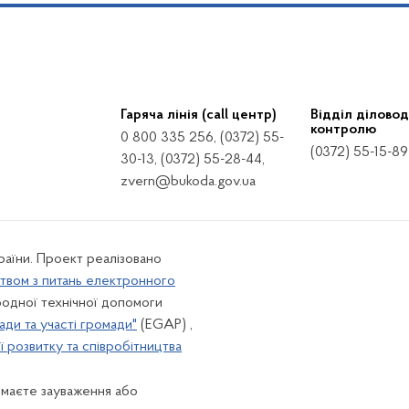
Гаряча лінія (call центр)
Відділ діловод
контролю
0 800 335 256, (0372) 55-
(0372) 55-15-89
30-13, (0372) 55-28-44,
zvern@bukoda.gov.ua
країни. Проект реалізовано
твом з питань електронного
одної технічної допомоги
ади та участі громади"
(EGAP) ,
 розвитку та співробітництва
 маєте зауваження або