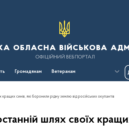
ка обласна військова адм
ОФІЦІЙНИЙ ВЕБПОРТАЛ
сть
Громадянам
Ветеранам
 кращих синів, які боронили рідну землю від російських окупантів
станній шлях своїх кращи