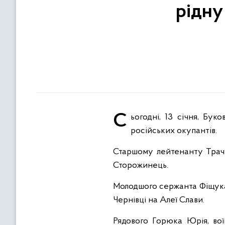
рідну
Сьогодні, 13 січня, Буковина проведе в останній шлях своїх кращих синів, які боронили рідну землю від
російських окупантів.
Старшому лейтенанту Трачук
Сторожинець.
Молодшого сержанта Фіщука С
Чернівці на Алеї Слави.
Рядового Горюка Юрія, вої