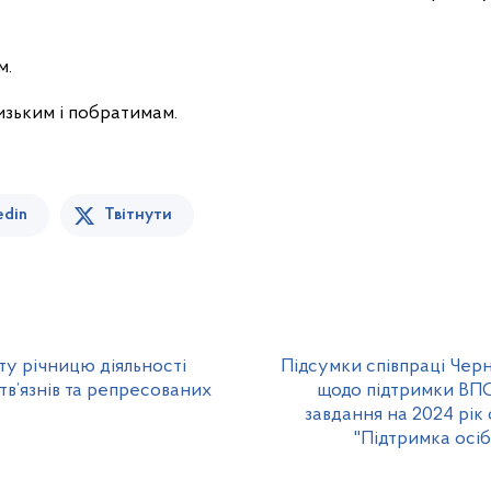
м.
лизьким і побратимам.
edin
Твітнути
ту річницю діяльності
Підсумки співпраці Чер
тв’язнів та репресованих
щодо підтримки ВПО 
завдання на 2024 рік
"Підтримка осіб