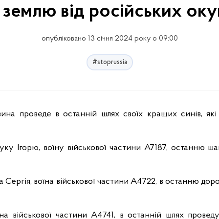
 землю від російських оку
опубліковано 13 січня 2024 року о 09:00
#stoprussia
у Ігорю, воїну військової частини А7187, останню шан
ергія, воїна військової частини А4722, в останню дорог
на військової частини А4741, в останній шлях проведу