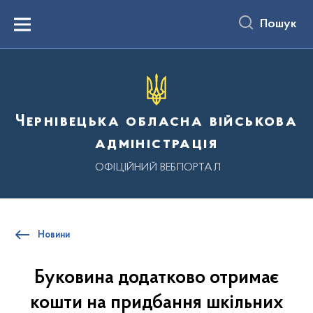
до
основного
Пошук
вмісту
Menu
Чернівецька обласна військова
адміністрація
ОФІЦІЙНИЙ ВЕБПОРТАЛ
Новини
Буковина додатково отримає
кошти на придбання шкільних