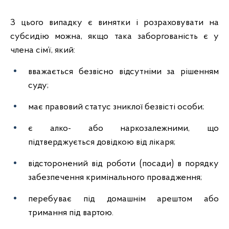
З цього випадку є винятки і розраховувати на
субсидію можна, якщо така заборгованість є у
члена сім’ї, який:
вважається безвісно відсутніми за рішенням
суду;
має правовий статус зниклої безвісті особи;
є алко- або наркозалежними, що
підтверджується довідкою від лікаря;
відсторонений від роботи (посади) в порядку
забезпечення кримінального провадження;
перебуває під домашнім арештом або
тримання під вартою.