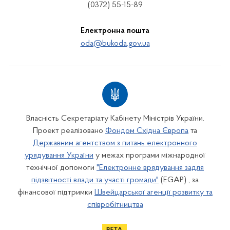
(0372) 55-15-89
Електронна пошта
oda@bukoda.gov.ua
Власність Секретаріату Кабінету Міністрів України.
Проект реалізовано
Фондом Східна Європа
та
Державним агентством з питань електронного
урядування України
у межах програми міжнародної
технічної допомоги
"Електронне врядування задля
підзвітності влади та участі громади"
(EGAP) , за
фінансової підтримки
Швейцарської агенції розвитку та
співробітництва