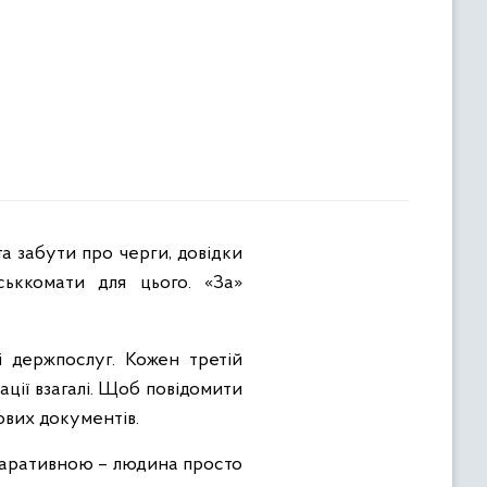
та забути про черги, довідки
ськкомати для цього. «За»
і держпослуг. Кожен третій
ації взагалі. Щоб повідомити
рових документів.
ларативною – людина просто