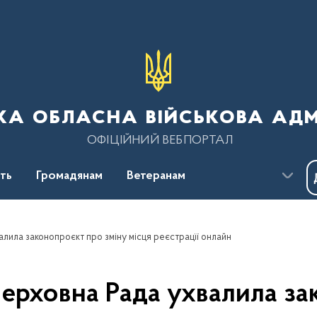
ка обласна військова адм
ОФІЦІЙНИЙ ВЕБПОРТАЛ
сть
Громадянам
Ветеранам
валила законопроєкт про зміну місця реєстрацїї онлайн
 Верховна Рада ухвалила з