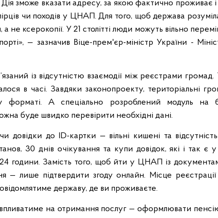
і Дія зможе вказати адресу, за якою фактично проживає і
ірців чи походів у ЦНАП. Для того, щоб держава розуміл
 а не ксерокопії. У 21 столітті люди можуть вільно перем
порті», — зазначив Віце-прем'єр-міністр України - Мін
язаний із відсутністю взаємодії між реєстрами громад
алося в часі. Завдяки законопроекту, територіальні г
у форматі. А спеціально розроблений модуль на 
ожна буде швидко перевірити необхідні дані.
чи довідки до ID-картки — вільні кишені та відсутніс
анов, 30 днів очікування та купи довідок, які і так є 
 24 години. Замість того, щоб йти у ЦНАП із документ
ня — лише підтвердити згоду онлайн. Місце реєстраці
повідомлятиме державу, де ви проживаєте.
 впливатиме на отримання послуг — оформлювати пенсі