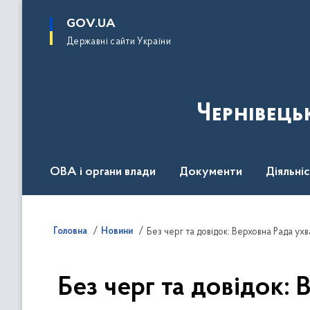
до
основного
GOV.UA
вмісту
Державні сайти України
Чернівець
ОВА і органи влади
Документи
Діяльні
Контакт центр
Пресцентр
Головна
Новини
Без черг та довідок: Верховна Рада ух
Без черг та довідок: