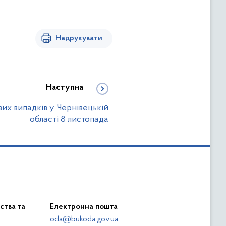
Надрукувати
Наступна
вих випадків у Чернівецькій
області 8 листопада
ства та
Електронна пошта
oda@bukoda.gov.ua