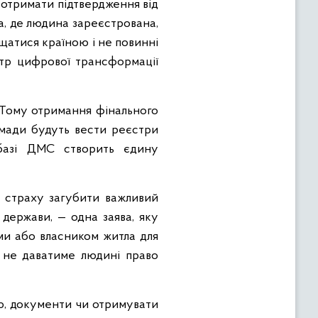
 отримати підтвердження від
а, де людина зареєстрована,
іщатися країною і не повинні
істр цифрової трансформації
. Тому отримання фінального
ромади будуть вести реєстри
базі ДМС створить єдину
ть страху загубити важливий
у держави, — одна заява, яку
ами або власником житла для
ї не даватиме людині право
ю, документи чи отримувати