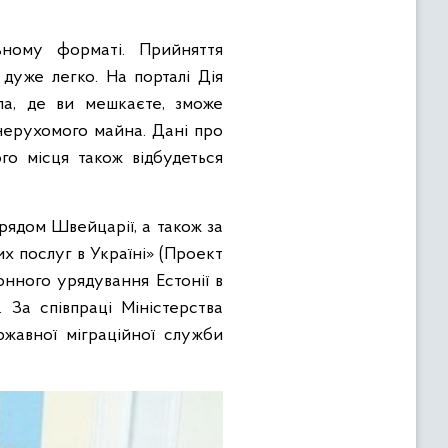
ьному форматі. Прийняття
дуже легко. На порталі Дія
ла, де ви мешкаєте, зможе
 нерухомого майна. Дані про
го місця також відбудеться
ядом Швейцарії, а також за
х послуг в Україні» (Проект
нного урядування Естонії в
 За співпраці Міністерства
ржавної міграційної служби