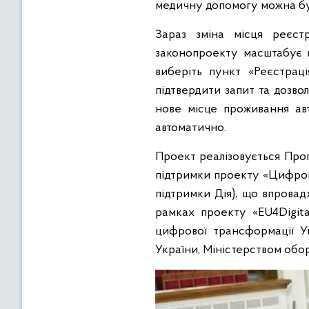
медичну допомогу можна буд
Зараз зміна місця реєст
законопроекту масштабує п
виберіть пункт «Реєстрац
підтвердити запит та дозво
нове місце проживання авт
автоматично.
Проект реалізовується Про
підтримки проекту «Цифрові
підтримки Дія), що впрова
рамках проекту «EU4Digita
цифрової трансформації Ук
України, Міністерством обор