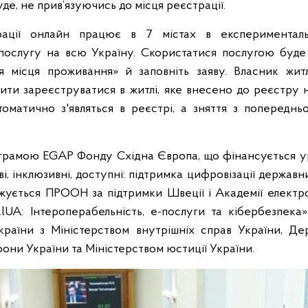
е, не прив’язуючись до місця реєстрації.
рації онлайн працює в 7 містах в експериментал
ослугу на всю Україну. Скористатися послугою буде 
ія місця проживання» й заповніть заяву. Власник жит
лити зареєструватися в житлі, яке внесено до реєстру
оматично з'являться в реєстрі, а зняття з попередньо
грамою EGAP Фонду Східна Європа, що фінансується ур
, інклюзивні, доступні: підтримка цифровізації державни
джується ПРООН за підтримки Швеції і Академії електро
lUA: Інтероперабельність, е-послуги та кібербезпека».
раїни з Міністерством внутрішніх справ України, Де
они України та Міністерством юстиції України.