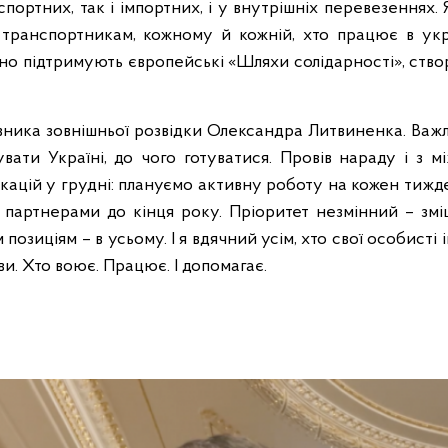
спортних, так і імпортних, і у внутрішніх перевезеннях
м транспортникам, кожному й кожній, хто працює в укра
льно підтримують європейські «Шляхи солідарності», ство
івника зовнішньої розвідки Олександра Литвиненка. Важ
кувати Україні, до чого готуватися. Провів нараду і з
кацій у грудні: плануємо активну роботу на кожен тижде
 партнерами до кінця року. Пріоритет незмінний – зм
позиціям – в усьому. І я вдячний усім, хто свої особисті 
ви. Хто воює. Працює. І допомагає.