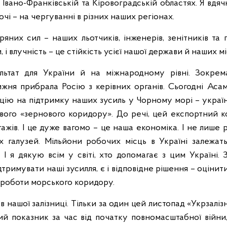
 Івано-Франківській та Кіровоградській областях. Я вдяч
очі – на чергуванні в різних наших регіонах.
тряних сил – наших льотчиків, інженерів, зенітників т
, і влучність – це стійкість усієї нашої держави й наших мі
льтат для України й на міжнародному рівні. Зокрем
тижня прибрала Росію з керівних органів. Сьогодні Ас
юцію на підтримку наших зусиль у Чорному морі – україн
вого «зернового коридору». До речі, цей експортний к
ажів. І це дуже вагомо – це наша економіка. І не лише ро
х галузей. Мільйони робочих місць в Україні залежать
 І я дякую всім у світі, хто допомагає з цим Україні.
дтримувати наші зусилля, є і відповідне рішення – оцінити
 роботи морського коридору.
 в нашої залізниці. Тільки за один цей листопад «Укрзаліз
ий показник за час від початку повномасштабної війни