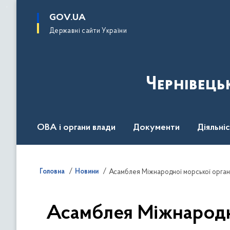
до
основного
GOV.UA
вмісту
Державні сайти України
Чернівець
ОВА і органи влади
Документи
Діяльні
Контакт центр
Пресцентр
Головна
Новини
Асамблея Міжнародно