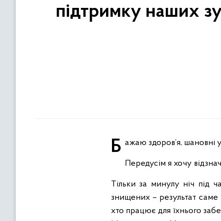
підтримку наших з
Бажаю здоров’я, шановні у
Передусім я хочу відзнач
Тільки за минулу ніч під ча
знищених – результат саме м
хто працює для їхнього забе