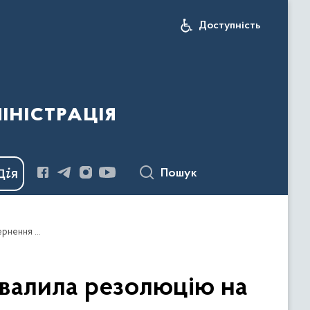
Доступність
іністрація
Пошук
Асамблея Міжнародної морської організації ухвалила резолюцію на підтримку наших зусиль у Чорному морі – звернення Президента України
хвалила резолюцію на