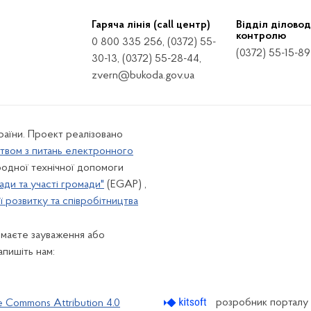
Гаряча лінія (call центр)
Відділ діловод
контролю
0 800 335 256, (0372) 55-
(0372) 55-15-89
30-13, (0372) 55-28-44,
zvern@bukoda.gov.ua
країни. Проект реалізовано
твом з питань електронного
одної технічної допомоги
ади та участі громади"
(EGAP) ,
 розвитку та співробітництва
 маєте зауваження або
апишіть нам:
розробник порталу
e Commons Attribution 4.0