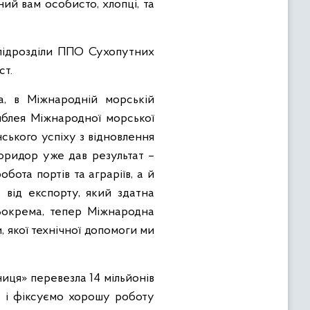
ний вам особисто, хлопці, та
а підрозділи ППО Сухопутних
ст.
а, в Міжнародній морській
амблея Міжнародної морської
ського успіху з відновлення
оридор уже дав результат –
бота портів та аграріїв, а й
 від експорту, який здатна
 Зокрема, тепер Міжнародна
, якої технічної допомоги ми
ниця» перевезла 14 мільйонів
, і фіксуємо хорошу роботу