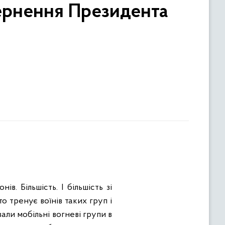
ернення Президента
в. Більшість. І більшість зі
о тренує воїнів таких груп і
али мобільні вогневі групи в