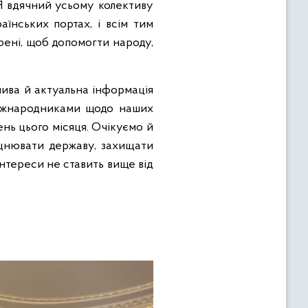
. Я вдячний усьому колективу
їнських портах, і всім тим
рені, щоб допомогти народу,
лива й актуальна інформація
 міжнародниками щодо наших
нь цього місяця. Очікуємо й
іцнювати державу, захищати
інтереси не ставить вище від