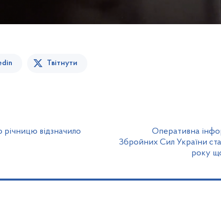
edin
Твітнути
ю річницю відзначило
Оперативна інфо
Збройних Сил України ста
року щ