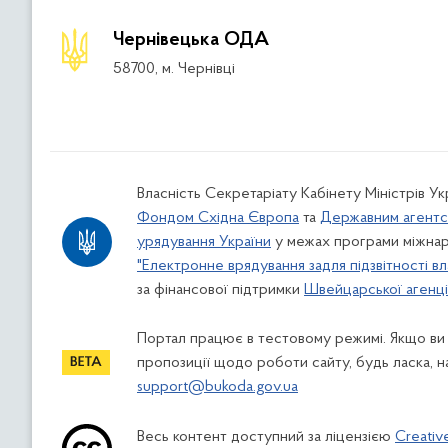
Чернівецька ОДА
58700, м. Чернівці
Власність Секретаріату Кабінету Міністрів У
Фондом Східна Європа
та
Державним агентс
урядування України
у межах програми міжнар
"Електронне врядування задля підзвітності вл
за фінансової підтримки
Швейцарської агенції
Портал працює в тестовому режимі. Якщо ви
пропозиції щодо роботи сайту, будь ласка, н
support@bukoda.gov.ua
Весь контент доступний за ліцензією
Creativ