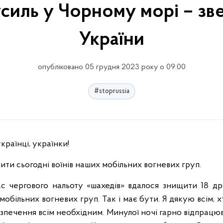
усиль у Чорному морі – зв
України
опубліковано 05 грудня 2023 року о 09:00
#stoprussia
країнці, українки!
ити сьогодні воїнів наших мобільних вогневих груп.
с чергового нальоту «шахедів» вдалося знищити 18 дроні
обільних вогневих груп. Так і має бути. Я дякую всім, хт
зпечення всім необхідним. Минулої ночі гарно відпрацюв