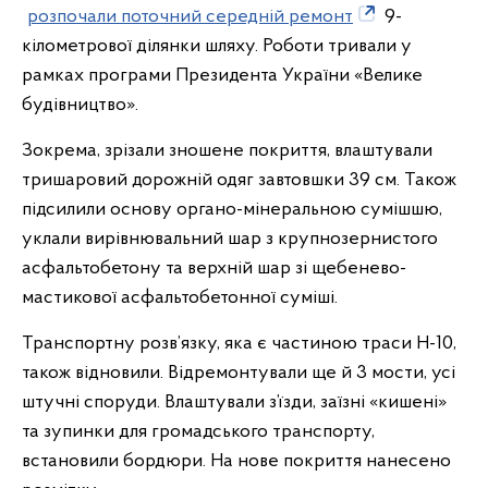
розпочали поточний середній ремонт
9-
кілометрової ділянки шляху. Роботи тривали у
рамках програми Президента України «Велике
будівництво».
Зокрема, зрізали зношене покриття, влаштували
тришаровий дорожній одяг завтовшки 39 см. Також
підсилили основу органо-мінеральною сумішшю,
уклали вирівнювальний шар з крупнозернистого
асфальтобетону та верхній шар зі щебенево-
мастикової асфальтобетонної суміші.
Транспортну розв’язку, яка є частиною траси Н-10,
також відновили. Відремонтували ще й 3 мости, усі
штучні споруди. Влаштували з’їзди, заїзні «кишені»
та зупинки для громадського транспорту,
встановили бордюри. На нове покриття нанесено