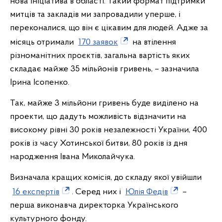
нова ініціатива в області. Такий формат підтримки
митців та закладів ми запровадили уперше, і
переконалися, що він є цікавим для людей. Адже за
місяць отримали
170 заявок
на втілення
різноманітних проєктів, загальна вартість яких
складає майже 35 мільйонів гривень, – зазначила
Ірина Ісопенко.
Так, майже 3 мільйони гривень буде виділено на
проекти, що дадуть можливість відзначити на
високому рівні 30 років незалежності України, 400
років із часу Хотинської битви, 80 років із дня
народження Івана Миколайчука.
Визначала кращих комісія, до складу якої увійшли
16 експертів
. Серед них і
Юлія Федів
–
перша виконавча директорка Українського
культурного фонду.