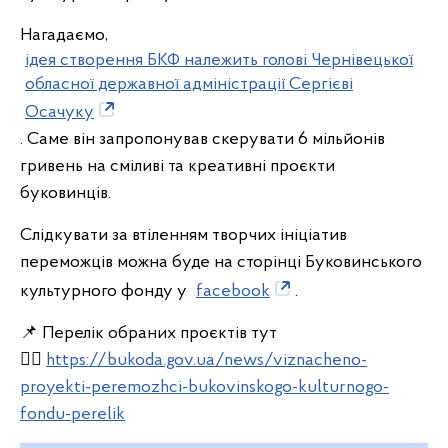
Нагадаємо,
ідея створення БКФ належить голові Чернівецької
обласної державної адміністрації Сергієві
Осачуку
. Саме він запропонував скерувати 6 мільйонів
гривень на сміливі та креативні проєкти
буковинців.
Слідкувати за втіленням творчих ініціатив
переможців можна буде на сторінці Буковинського
культурного фонду у
facebook
.
📌 Перелік обраних проєктів тут
👉🏼
https://bukoda.gov.ua/news/viznacheno-
proyekti-peremozhci-bukovinskogo-kulturnogo-
fondu-perelik