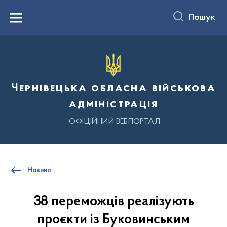
до
основного
Пошук
вмісту
Menu
Чернівецька обласна військова
адміністрація
ОФІЦІЙНИЙ ВЕБПОРТАЛ
Новини
38 переможців реалізують
проєкти із Буковинським