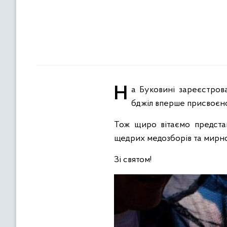
На Буковині зареєстровано понад тисячу пасік. Крім того, двом пасікам з розведення Карпатської породи
бджіл вперше присвоєно
Тож щиро вітаємо представ
щедрих медозборів та мирно
Зі святом!