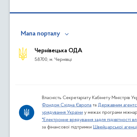
Мапа порталу
Чернівецька ОДА
58700, м. Чернівці
Власність Секретаріату Кабінету Міністрів У
Фондом Східна Європа
та
Державним агентс
урядування України
у межах програми міжнар
"Електронне врядування задля підзвітності вл
за фінансової підтримки
Швейцарської агенції