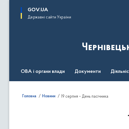
до
основного
GOV.UA
вмісту
Державні сайти України
Чернівець
ОВА і органи влади
Документи
Діяльні
Контакт центр
Пресцентр
Головна
Новини
19 серпня – День пасічника