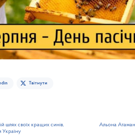
edin
Твітнути
й шлях своїх кращих синів,
Альона Атаман
и Україну