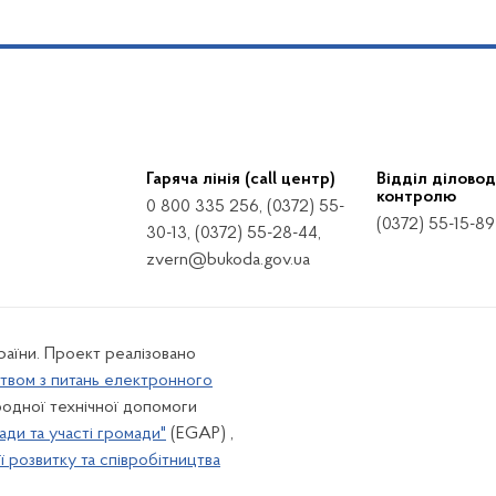
Гаряча лінія (call центр)
Відділ діловод
контролю
0 800 335 256, (0372) 55-
(0372) 55-15-89
30-13, (0372) 55-28-44,
zvern@bukoda.gov.ua
країни. Проект реалізовано
твом з питань електронного
одної технічної допомоги
ади та участі громади"
(EGAP) ,
 розвитку та співробітництва