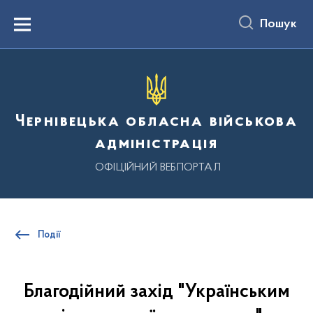
до
основного
Пошук
вмісту
Menu
Чернівецька обласна військова
адміністрація
ОФІЦІЙНИЙ ВЕБПОРТАЛ
Події
Благодійний захід "Українським