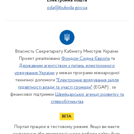
Електронна пошта
oda@bukoda.gov.ua
Власність Секретаріату Кабінету Міністрів України.
Проект реалізовано
Фондом Східна Європа
та
Державним агентством з питань електронного
урядування України
у межах програми міжнародної
технічної допомоги
"Електронне врядування задля
підзвітності влади та участі громади"
(EGAP) , за
фінансової підтримки
Швейцарської агенції розвитку та
співробітництва
Портал працює в тестовому режимі. Якщо ви маєте
зауваження або пропозиції щодо роботи сайту, будь