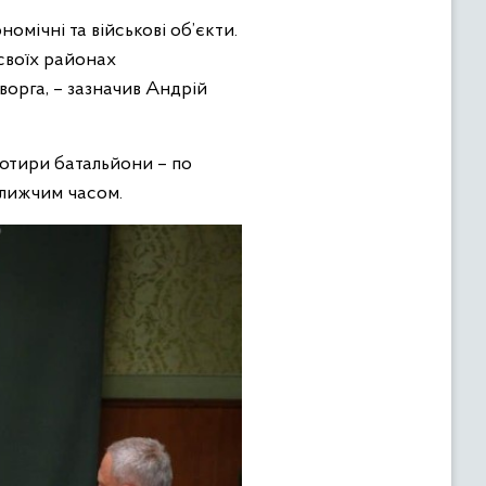
омічні та військові об’єкти.
 своїх районах
ворга, – зазначив Андрій
чотири батальйони – по
ближчим часом.