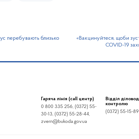
рус перебувають близько
«Вакцинуйтеся, щоби зус
COVID-19 зах
Гаряча лінія (call центр)
Відділ діловод
контролю
0 800 335 256, (0372) 55-
(0372) 55-15-89
30-13, (0372) 55-28-44,
zvern@bukoda.gov.ua