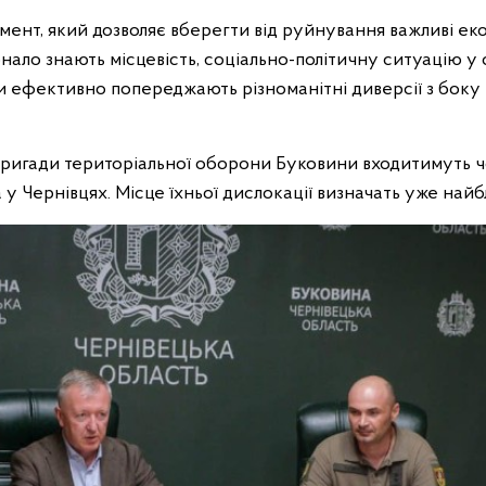
ент, який дозволяє вберегти від руйнування важливі екон
конало знають місцевість, соціально-політичну ситуацію у
ни ефективно попереджають різноманітні диверсії з боку 
 бригади територіальної оборони Буковини входитимуть 
у Чернівцях. Місце їхньої дислокації визначать уже най