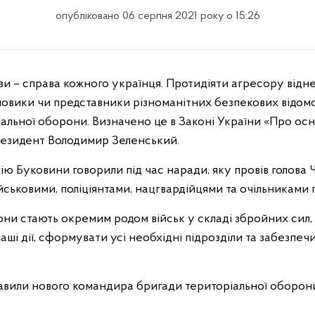
опубліковано 06 серпня 2021 року о 15:26
иловики чи представники різноманітних безпекових відомс
іальної оборони. Визначено це в Законі України «Про ос
Президент Володимир Зеленський.
ю Буковини говорили під час наради, яку провів голова 
військовими, поліціянтами, нацгвардійцями та очільниками 
они стають окремим родом військ у складі збройних сил
і дії, сформувати усі необхідні підрозділи та забезпечи
тавили нового командира бригади територіальної оборони