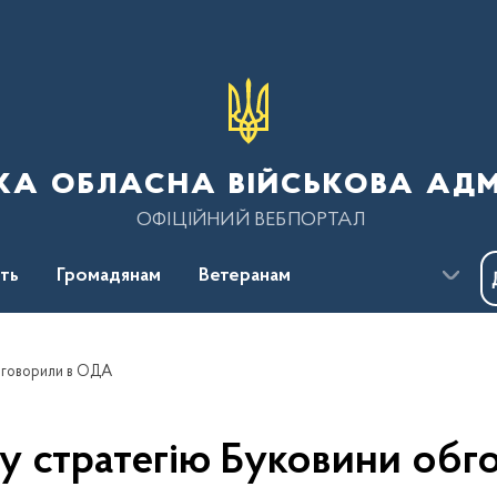
ка обласна військова адм
ОФІЦІЙНИЙ ВЕБПОРТАЛ
сть
Громадянам
Ветеранам
бговорили в ОДА
у стратегію Буковини об