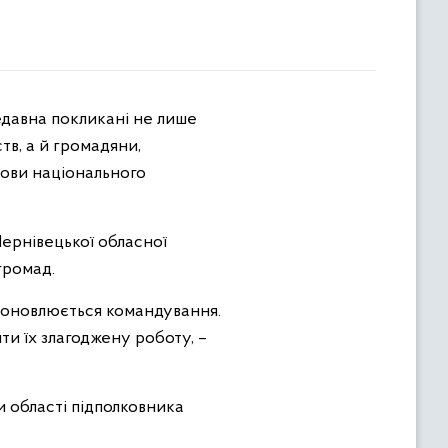
тв, а й громадяни,
нови національного
Чернівецької обласної
громад.
, оновлюється командування.
ти їх злагоджену роботу, –
 області підполковника