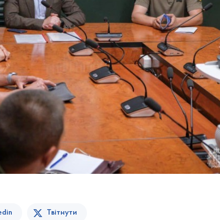
edin
Твітнути