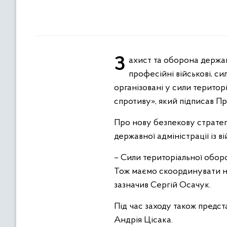
Захист та оборона держави – справа кожного українця. Протидіяти агресору віднедавна покликані не лише
професійні військові, с
організовані у сили територ
спротиву», який підписав 
Про нову безпекову стратегі
державної адміністрації із 
– Сили територіальної обор
Тож маємо скоординувати наш
зазначив Сергій Осачук.
Під час заходу також предс
Андрія Цісака.