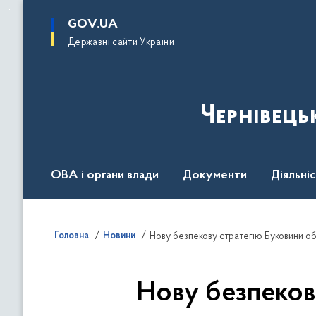
до
основного
GOV.UA
вмісту
Державні сайти України
Чернівець
ОВА і органи влади
Документи
Діяльні
Контакт центр
Пресцентр
Головна
Новини
Нову безпекову стратегію Буковини о
Нову безпеков