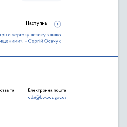
Наступна
тріти чергову велику хвилю
ищеними», – Сергій Осачук
ства та
Електронна пошта
oda@bukoda.gov.ua