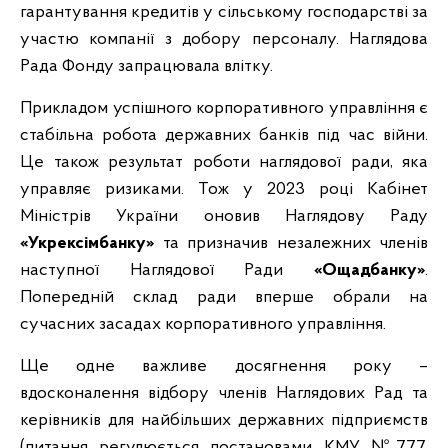
гарантування кредитів у сільському господарстві за
участю компанії з добору персоналу. Наглядова
Рада Фонду запрацювала влітку.
Прикладом успішного корпоративного управління є
стабільна робота державних банків під час війни.
Це також результат роботи наглядової ради, яка
управляє ризиками. Тож у 2023 році Кабінет
Міністрів України оновив Наглядову Раду
«Укрексімбанку»
та призначив незалежних членів
наступної Наглядової Ради
«Ощадбанку»
.
Попередній склад ради вперше обрали на
сучасних засадах корпоративного управління.
Ще одне важливе досягнення року –
вдосконалення відбору членів Наглядових Рад та
керівників для найбільших державних підприємств
(питання регулюється постановами КМУ №777,