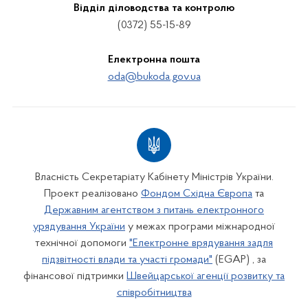
Відділ діловодства та контролю
(0372) 55-15-89
Електронна пошта
oda@bukoda.gov.ua
Власність Секретаріату Кабінету Міністрів України.
Проект реалізовано
Фондом Східна Європа
та
Державним агентством з питань електронного
урядування України
у межах програми міжнародної
технічної допомоги
"Електронне врядування задля
підзвітності влади та участі громади"
(EGAP) , за
фінансової підтримки
Швейцарської агенції розвитку та
співробітництва