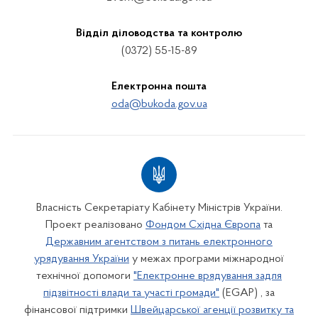
Відділ діловодства та контролю
(0372) 55-15-89
Електронна пошта
oda@bukoda.gov.ua
Власність Секретаріату Кабінету Міністрів України.
Проект реалізовано
Фондом Східна Європа
та
Державним агентством з питань електронного
урядування України
у межах програми міжнародної
технічної допомоги
"Електронне врядування задля
підзвітності влади та участі громади"
(EGAP) , за
фінансової підтримки
Швейцарської агенції розвитку та