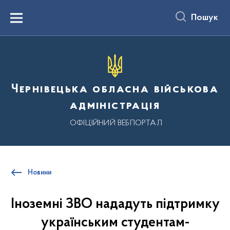
до
основного
Пошук
вмісту
Menu
Чернівецька обласна військова
адміністрація
ОФІЦІЙНИЙ ВЕБПОРТАЛ
Новини
Іноземні ЗВО нададуть підтримку
українським студентам-