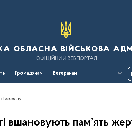
ка обласна військова адм
ОФІЦІЙНИЙ ВЕБПОРТАЛ
сть
Громадянам
Ветеранам
тв Голокосту
ті вшановують пам’ять же