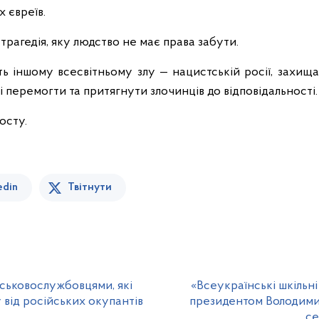
х євреїв.
трагедія, яку людство не має права забути.
ть іншому всесвітньому злу — нацистській росії, захи
ні перемогти та притягнути злочинців до відповідальності.
осту.
edin
Твітнути
йськовослужбовцями, які
«Всеукраїнські шкільні л
 від російських окупантів
президентом Володими
се