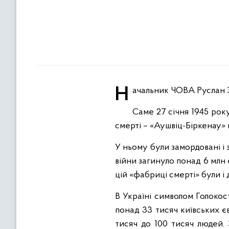
Начальник ЧОВА Руслан 
Саме 27 січня 1945 року
смерті – «Аушвіц-Біркенау» 
У ньому були замордовані і з
війни загинуло понад 6 млн є
цій «фабриці смерті» були і 
В Україні символом Голокос
понад 33 тисяч київських єв
тисяч до 100 тисяч людей. 