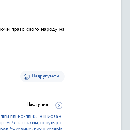
щаючи право свого народу на
Надрукувати
Наступна
іги пліч-о-пліч», ініційовані
ром Зеленським, популярні
ред буковинських школярів