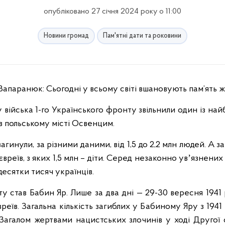
опубліковано 27 січня 2024 року о 11:00
Новини громад
Пам'ятні дати та роковини
Запаранюк: Сьогодні у всьому світі вшановують пам’ять ж
 війська 1-го Українського фронту звільнили один із на
в польському місті Освенцим.
агинули, за різними даними, від 1,5 до 2,2 млн людей. А за
вреїв, з яких 1,5 млн – діти. Серед незаконно увʼязнених 
десятки тисяч українців.
ту став Бабин Яр. Лише за два дні — 29-30 вересня 1941
реїв. Загальна кількість загиблих у Бабиному Яру з 1941 
Загалом жертвами нацистських злочинів у ході Другої с