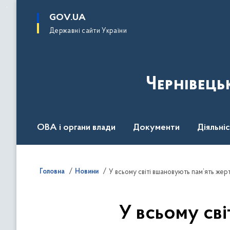
до
основного
GOV.UA
вмісту
Державні сайти України
Чернівець
ОВА і органи влади
Документи
Діяльні
Контакт центр
Пресцентр
Головна
Новини
У всьому світі вшановують пам’ять жер
У всьому сві