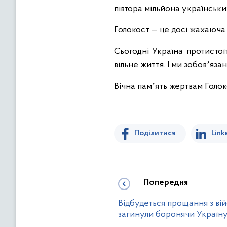
півтора мільйона українськи
Голокост — це досі жахаюча 
Сьогодні Україна протистої
вільне життя. І ми зобовʼяза
Вічна памʼять жертвам Голок
Поділитися
Link
Попередня
Відбудеться прощання з ві
загинули боронячи Україну