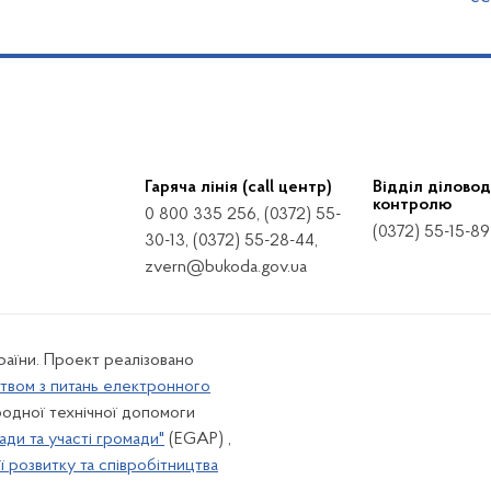
Гаряча лінія (call центр)
Відділ діловод
контролю
0 800 335 256, (0372) 55-
(0372) 55-15-89
30-13, (0372) 55-28-44,
zvern@bukoda.gov.ua
країни. Проект реалізовано
твом з питань електронного
одної технічної допомоги
ади та участі громади"
(EGAP) ,
 розвитку та співробітництва