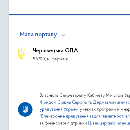
Мапа порталу
Чернівецька ОДА
58700, м. Чернівці
Власність Секретаріату Кабінету Міністрів У
Фондом Східна Європа
та
Державним агентс
урядування України
у межах програми міжнар
"Електронне врядування задля підзвітності вл
за фінансової підтримки
Швейцарської агенції