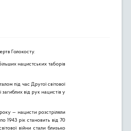
ертв Голокосту.
йбільших нацистських таборів
галом під час Другої світової
і загиблих від рук нацистів у
 року — нацисти розстріляли
по 1943 рік становить від 70
вітової війни стали близько