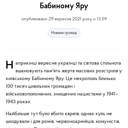
Бабиному Яру
опубліковано 29 вересня 2021 року о 13:09
Новини громад
Наприкінці вересня українці та світова спільнота
вшановують пам'ять жертв масових розстрілів у
київському Бабиному Яру. Це некрополь близько
100 тисяч цивільних громадян і
військовополонених, знищених нацистами у 1941–
1943 роках.
Найбільше тут було вбито євреїв, однак куль не
шкодували і для ромів, червоноармійців, комуністів,