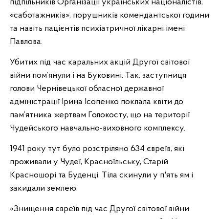
підпільників Організації українських націоналістів,
«саботажників», порушників комендантської години
та навіть пацієнтів психіатричної лікарні імені
Павлова.
Убитих під час каральних акцій Другої світової
війни пом’янули і на Буковині. Так, заступниця
голови Чернівецької обласної державної
адміністрації Ірина Ісопенко поклала квіти до
пам’ятника жертвам Голокосту, що на території
Чудейського навчально-виховного комплексу.
1941 року тут було розстріляно 634 євреїв, які
проживали у Чудеї, Красноїльську, Старій
Красношорі та Буденці. Тіла скинули у п'ять ям і
закидали землею.
«Знищення євреїв під час Другої світової війни