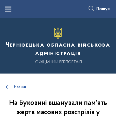
до
основного
Пошук
вмісту
Menu
Чернівецька обласна військова
адміністрація
ОФІЦІЙНИЙ ВЕБПОРТАЛ
Новини
На Буковині вшанували пам'ять
жертв масових розстрілів у