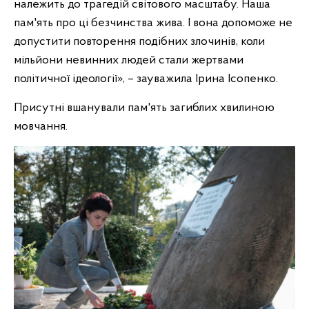
належить до трагедій світового масштабу. Наша
пам'ять про ці безчинства жива. І вона допоможе не
допустити повторення подібних злочинів, коли
мільйони невинних людей стали жертвами
політичної ідеології», – зауважила Ірина Ісопенко.
Присутні вшанували пам'ять загиблих хвилиною
мовчання.