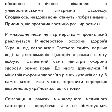
обласною клінічною лікарнею та
університетськими лікарнями Сассексу.
Сподіваюсь, невдовзі вони стануть «побратимами».
Приємно, що програма постійно розширюється».
Міжнародне медичне партнерство — проект, який
реалізується Міністерством охорони здоров'я
України під патронатом Третього саміту перших
леді та джентльменів. Цьогоріч в рамках саміту
відбувся Сателітний саміт міністрів охорони
здоров’я різних країн. До нього долучилися 14
міністрів охорони здоровʼя з різних куточків світу. В
саміті також взяли участь керівники передових
лікарень, як українських, так і світових.
Співпраця в рамках міжнародного медичного
партнерства передбачає, але не обмежується,