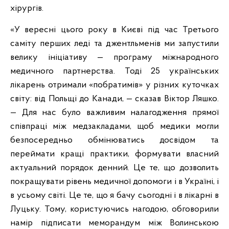
хірургів.
«У вересні цього року в Києві під час Третього
саміту перших леді та джентльменів ми запустили
велику ініціативу — програму міжнародного
медичного партнерства. Тоді 25 українських
лікарень отримали «побратимів» у різних куточках
світу: від Польщі до Канади, — сказав Віктор Ляшко.
— Для нас було важливим налагодження прямої
співпраці між медзакладами, щоб медики могли
безпосередньо обмінюватись досвідом та
переймати кращі практики, формувати власний
актуальний порядок денний. Це те, що дозволить
покращувати рівень медичної допомоги і в Україні, і
в усьому світі. Це те, що я бачу сьогодні і в лікарні в
Луцьку. Тому, користуючись нагодою, обговорили
намір підписати меморандум між Волинською