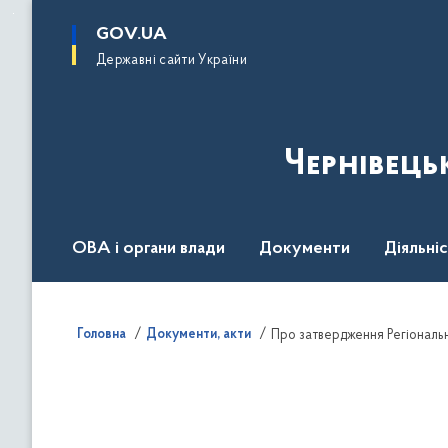
до
основного
GOV.UA
вмісту
Державні сайти України
Чернівець
ОВА і органи влади
Документи
Діяльні
Контакт центр
Пресцентр
Головна
Документи, акти
Про затвердження Регіональн